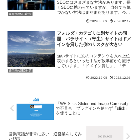
SEOにはさまざまな方法があります。長
くSEOに携わっていますが、自分でも気
づかない方法はまだまだあります。今回
静岡県のSEO対策
「なるほど」と思った方法を知りまし
2024.05.09
2026.02.19
た。「自サイトよりも弱いライバルサイ
トの、上位表示しているキーワードで上
位表示を狙う」といった...
フォルダ・カテゴリに別サイトの問
題 パラサイト（寄生）サイトはドメ
インを貸した側のリスクが大きい
強いサイトに別のコンテンツを入れ上位
表示するといった手法が数年前から流行
しています。「ドメイン貸し」、「ディ
レクトリ貸し」、「フォルダ貸し」、
静岡県のSEO対策
「カテゴリ貸し」などと表現されること
2022.12.05
2022.12.06
があります。おおもとのドメインのパワ
ーが強いため、狙ったキーワ...
「WP Slick Slider and Image Carousel」
で不具合 プラグインを使わず「slick」
を使うことに
営業電話が非常に多い 逆営業をしてみ
た結果