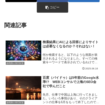
コピー
関連記事
検索結果にAIによる回答によりサイト
は必要なくなるのか？それはない！
何か検索すると、以下のような画面が表
示されるようになりました。すべての検
索キーワードで表示されているわけでは
静岡県のSEO対策
ありません。とはいえ、この部分にAIに
2025.06.16
よる回答が表示されるようになったた
め、この部分で問題解決できるユーザー
が多くなってきました。こ...
百度（バイドゥ）は5年前のGoogle水
準!? WEBコンサルで上海のSEO会
社で学んだこと
先月、仕事で中国は上海に行ってきまし
た。いろいろ事情があり、そのクライア
ントの仕事を6月をもって終了したので、
静岡県のSEO対策