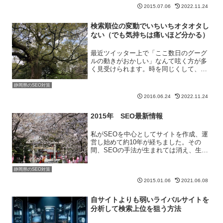
今回の出張に関して詳しいことを書かな
2015.07.06
2022.11.24
いようにしたいと思います。ただし中国
のSEO業者と会ってきたので、恐らくこ
検索順位の変動でいちいちオタオタし
の辺りに興味を持つ方...
ない（でも気持ちは痛いほど分かる）
最近ツイッター上で「ここ数日のグーグ
ルの動きがおかしい」なんて呟く方が多
く見受けられます。時を同じくして、弊
社のサイト、つまりこの記事が掲載され
ているサイトが変な動きを見せたので紹
静岡県のSEO対策
介したいと思います。まず押さえておい
2016.06.24
2022.11.24
てもらいたいことは、多少...
2015年 SEO最新情報
私がSEOを中心としてサイトを作成、運
営し始めて約10年が経ちました。その
間、SEOの手法が生まれては消え、生ま
れては消えの繰り返しです。まず押さえ
ておきたいことは、SEOには色々な解釈
静岡県のSEO対策
があるのですが、私の言うSEOとは「タ
2015.01.06
2021.06.08
ーゲットキーワー...
自サイトよりも弱いライバルサイトを
分析して検索上位を狙う方法