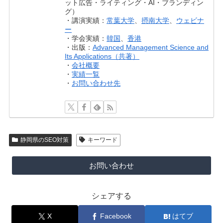
ット広告・ライティング・AI・ブランディン
グ）
・講演実績：
常葉大学
、
摂南大学
、
ウェビナ
ー
・学会実績：
韓国
、
香港
・出版：
Advanced Management Science and
Its Applications（共著）
・
会社概要
・
実績一覧
・
お問い合わせ先
静岡県のSEO対策
キーワード
お問い合わせ
シェアする
X
Facebook
はてブ