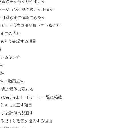
改善範囲が分かりやすいか
バージョン計測の扱いが明確か
ト引継ぎまで確認できるか
ーネット広告運用が向いている会社
善までの流れ
積もりで確認する項目
容
ている使い方
広告
広告
広告・動画広告
て選ぶ媒体は変わる
ner（Certifiedパートナー）一覧に掲載
むときに見直す項目
ージと計測も見直す
ト作成より改善を優先する理由