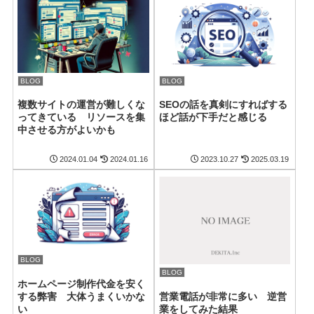
BLOG
BLOG
SEOの話を真剣にすればする
複数サイトの運営が難しくな
ほど話が下手だと感じる
ってきている リソースを集
中させる方がよいかも
2024.01.04
2024.01.16
2023.10.27
2025.03.19
BLOG
BLOG
ホームページ制作代金を安く
営業電話が非常に多い 逆営
する弊害 大体うまくいかな
業をしてみた結果
い