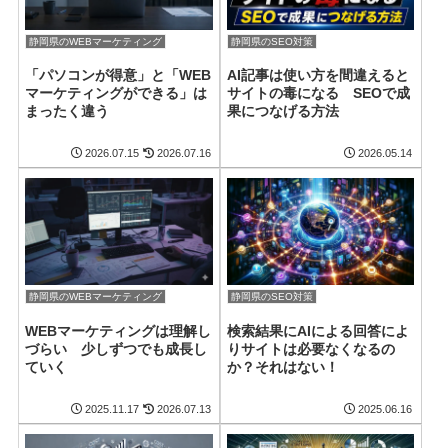
静岡県のWEBマーケティング
静岡県のSEO対策
「パソコンが得意」と「WEB
AI記事は使い方を間違えると
マーケティングができる」は
サイトの毒になる SEOで成
まったく違う
果につなげる方法
2026.07.15
2026.07.16
2026.05.14
静岡県のWEBマーケティング
静岡県のSEO対策
WEBマーケティングは理解し
検索結果にAIによる回答によ
づらい 少しずつでも成長し
りサイトは必要なくなるの
ていく
か？それはない！
2025.11.17
2026.07.13
2025.06.16