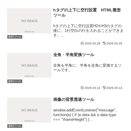
hタグの上下に空行設置 HTML整形
ツール
hタグの上下に空行設置H2やH3のタグの
後に、1行空白の行を入れることができま
す。
便利ツール
window.addEventListener("message",
2026.03.28
2026.03.29
function(e) { if (e.data && e.data.type
=== ...
全角・半角変換ツール
全角を半角に、半角を全角に変換するツ
ールです。
便利ツール
2026.03.14
2026.05.14
画像の背景透過ツール
window.addEventListener("message",
function(e) { if (e.data && e.data.type
=== "iframeHeight") {
document.getElementById...
便利ツール