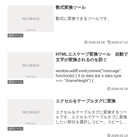
数式変換ツール
数式に変換できるツールです。
便利ツール
2026.04.06
2026.07.12
HTMLエスケープ変換ツール 自動で
文字が変換されるのを防ぐ
window.addEventListener("message",
function(e) { if (e.data && e.data.type
=== "iframeHeight") {
便利ツール
document.getElementById...
2026.03.29
エクセルをテーブルタグに変換
エクセルをテーブルタグに変換するツー
ルです。エクセルでテーブルタブに変換
したい部分を選択しコピー。コピーした
らこのツールに貼り付けてください。す
便利ツール
るとテーブルタブを出力しコピペで使う
2026.03.14
ことができます。