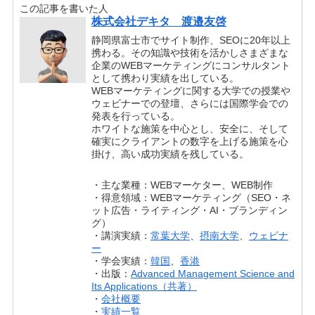
この記事を書いた人
株式会社デキタ 渡邉友啓
静岡県富士市でサイト制作、SEOに20年以上
携わる。その知識や技術を活かしさまざまな
企業のWEBマーケティングにコンサルタント
として携わり実績を出している。
WEBマーケティングに関する大学での授業や
ウェビナーでの登壇、さらには国際学会での
発表を行っている。
ホワイトな施策を中心とし、安全に、そして
確実にクライアントの数字を上げる施策を心
掛け、高い成功実績を残している。
・主な業種：WEBマーケター、WEB制作
・得意領域：WEBマーケティング（SEO・ネ
ット広告・ライティング・AI・ブランディン
グ）
・講演実績：
常葉大学
、
摂南大学
、
ウェビナ
ー
・学会実績：
韓国
、
香港
・出版：
Advanced Management Science and
Its Applications（共著）
・
会社概要
・
実績一覧