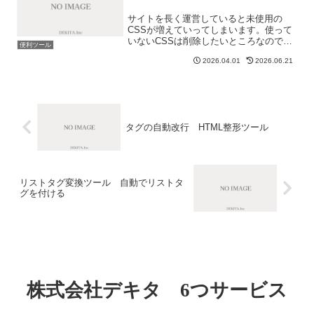
サイトを長く運営していると未使用の
CSSが増えていってしまいます。使って
いないCSSは削除したいところなのです
便利ツール
が、どれをどこで使っているのかわから
2026.04.01
2026.06.21
なくなってしまい、削除したらどこかの
ページに影響が出てしまうということ
も。そこで使用していない...
タグの自動改行 HTML整形ツール
リストタグ変換ツール 自動でリストタ
グを付ける
株式会社デキタ 6つサービス