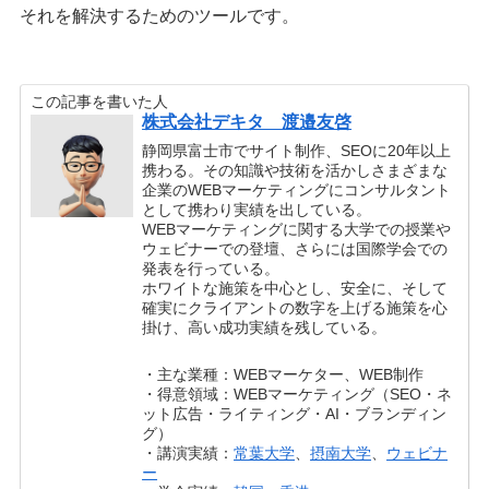
それを解決するためのツールです。
この記事を書いた人
株式会社デキタ 渡邉友啓
静岡県富士市でサイト制作、SEOに20年以上
携わる。その知識や技術を活かしさまざまな
企業のWEBマーケティングにコンサルタント
として携わり実績を出している。
WEBマーケティングに関する大学での授業や
ウェビナーでの登壇、さらには国際学会での
発表を行っている。
ホワイトな施策を中心とし、安全に、そして
確実にクライアントの数字を上げる施策を心
掛け、高い成功実績を残している。
・主な業種：WEBマーケター、WEB制作
・得意領域：WEBマーケティング（SEO・ネ
ット広告・ライティング・AI・ブランディン
グ）
・講演実績：
常葉大学
、
摂南大学
、
ウェビナ
ー