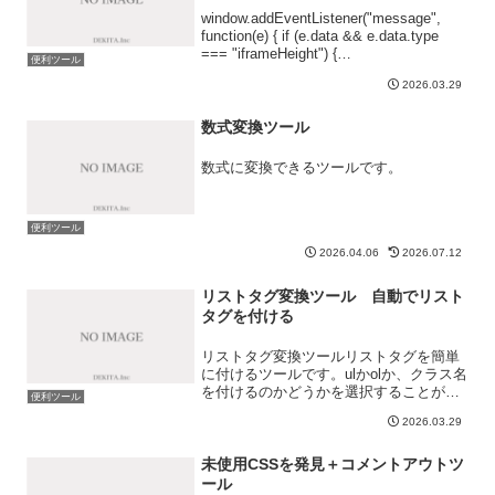
window.addEventListener("message",
function(e) { if (e.data && e.data.type
=== "iframeHeight") {
便利ツール
document.getElementById...
2026.03.29
数式変換ツール
数式に変換できるツールです。
便利ツール
2026.04.06
2026.07.12
リストタグ変換ツール 自動でリスト
タグを付ける
リストタグ変換ツールリストタグを簡単
に付けるツールです。ulかolか、クラス名
を付けるのかどうかを選択することがで
便利ツール
きます。
2026.03.29
window.addEventListener("message",
function(e) { if (e.data...
未使用CSSを発見＋コメントアウトツ
ール