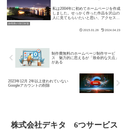
私は2004年に初めてホームページを作成
しました。せっかく作った作品を沢山の
人に見てもらいたいと思い、アクセスを
どのようにしたら集まるのか色々工夫し
静岡県のSEO対策
たものです。その方法の1つとして
2015.01.26
2024.04.23
「SEOと言うものがあるらしい」という
ことを知ったのが、私が...
制作費無料のホームページ制作サービ
ス 魅力的に思えるが「致命的な欠点」
がある
2023年12月 2年以上使われていない
Googleアカウントの削除
株式会社デキタ 6つサービス