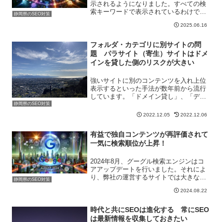
示されるようになりました。すべての検
索キーワードで表示されているわけでは
静岡県のSEO対策
ありません。とはいえ、この部分にAIに
2025.06.16
よる回答が表示されるようになったた
め、この部分で問題解決できるユーザー
が多くなってきました。こ...
フォルダ・カテゴリに別サイトの問
題 パラサイト（寄生）サイトはドメ
インを貸した側のリスクが大きい
強いサイトに別のコンテンツを入れ上位
表示するといった手法が数年前から流行
しています。「ドメイン貸し」、「ディ
レクトリ貸し」、「フォルダ貸し」、
静岡県のSEO対策
「カテゴリ貸し」などと表現されること
2022.12.05
2022.12.06
があります。おおもとのドメインのパワ
ーが強いため、狙ったキーワ...
有益で独自コンテンツが再評価されて
一気に検索順位が上昇！
2024年8月、グーグル検索エンジンはコ
アアップデートを行いました。それによ
り、弊社の運営するサイトでは大きな恩
静岡県のSEO対策
恵を受けることになりました。正確にい
2024.08.22
うと、過去に評価されていたサイトが突
然評価されなくなり、そこから再評価を
受けた形になります。...
時代と共にSEOは進化する 常にSEO
は最新情報を収集しておきたい