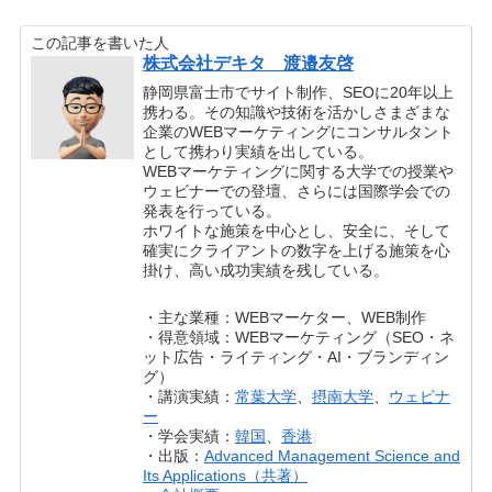
この記事を書いた人
株式会社デキタ 渡邉友啓
静岡県富士市でサイト制作、SEOに20年以上
携わる。その知識や技術を活かしさまざまな
企業のWEBマーケティングにコンサルタント
として携わり実績を出している。
WEBマーケティングに関する大学での授業や
ウェビナーでの登壇、さらには国際学会での
発表を行っている。
ホワイトな施策を中心とし、安全に、そして
確実にクライアントの数字を上げる施策を心
掛け、高い成功実績を残している。
・主な業種：WEBマーケター、WEB制作
・得意領域：WEBマーケティング（SEO・ネ
ット広告・ライティング・AI・ブランディン
グ）
・講演実績：
常葉大学
、
摂南大学
、
ウェビナ
ー
・学会実績：
韓国
、
香港
・出版：
Advanced Management Science and
Its Applications（共著）