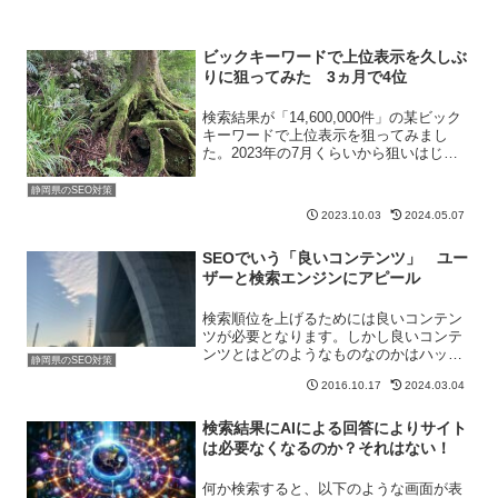
ビックキーワードで上位表示を久しぶ
りに狙ってみた 3ヵ月で4位
検索結果が「14,600,000件」の某ビック
キーワードで上位表示を狙ってみまし
た。2023年の7月くらいから狙いはじ
め、約2ヵ月で「4位」まで持ってくるこ
とができました。長く運営しているサイ
静岡県のSEO対策
トがベース弊社には長く運営しているサ
2023.10.03
2024.05.07
イトが複数あ...
SEOでいう「良いコンテンツ」 ユー
ザーと検索エンジンにアピール
検索順位を上げるためには良いコンテン
ツが必要となります。しかし良いコンテ
ンツとはどのようなものなのかはハッキ
静岡県のSEO対策
リしていません。弊社の考えとしてはユ
2016.10.17
2024.03.04
ーザーファーストです。ただし検索エン
ジンも意識します。
検索結果にAIによる回答によりサイト
は必要なくなるのか？それはない！
何か検索すると、以下のような画面が表