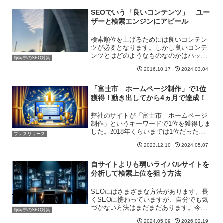
SEOでいう「良いコンテンツ」 ユー
ザーと検索エンジンにアピール
検索順位を上げるためには良いコンテン
ツが必要となります。しかし良いコンテ
ンツとはどのようなものなのかはハッキ
静岡県のSEO対策
リしていません。弊社の考えとしてはユ
2016.10.17
2024.03.04
ーザーファーストです。ただし検索エン
ジンも意識します。
「富士市 ホームページ制作」で1位
獲得！動き出してから4ヵ月で達成！
弊社のサイトが「富士市 ホームページ
制作」というキーワードで1位を獲得しま
した。2018年くらいまでは1位だったの
プレスリリース
ですが、クライアントの仕事を中心にま
2023.12.10
2024.05.07
ったく手をかけていなかったため、どん
どん順位が落ち、一時は30位くらいまで
落ちてしまってい...
自サイトよりも弱いライバルサイトを
分析して検索上位を狙う方法
SEOにはさまざまな方法があります。長
くSEOに携わっていますが、自分でも気
づかない方法はまだまだあります。今回
静岡県のSEO対策
「なるほど」と思った方法を知りまし
2024.05.09
2026.02.19