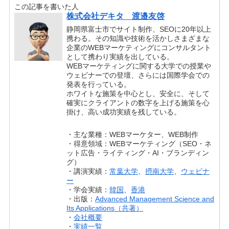
この記事を書いた人
株式会社デキタ 渡邉友啓
静岡県富士市でサイト制作、SEOに20年以上
携わる。その知識や技術を活かしさまざまな
企業のWEBマーケティングにコンサルタント
として携わり実績を出している。
WEBマーケティングに関する大学での授業や
ウェビナーでの登壇、さらには国際学会での
発表を行っている。
ホワイトな施策を中心とし、安全に、そして
確実にクライアントの数字を上げる施策を心
掛け、高い成功実績を残している。
・主な業種：WEBマーケター、WEB制作
・得意領域：WEBマーケティング（SEO・ネ
ット広告・ライティング・AI・ブランディン
グ）
・講演実績：
常葉大学
、
摂南大学
、
ウェビナ
ー
・学会実績：
韓国
、
香港
・出版：
Advanced Management Science and
Its Applications（共著）
・
会社概要
・
実績一覧