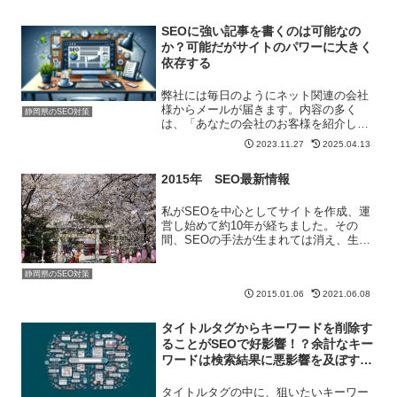
た。「自サイトよりも弱いライバルサイ
トの、上位表示しているキーワードで上
位表示を狙う」といった...
SEOに強い記事を書くのは可能なの
か？可能だがサイトのパワーに大きく
依存する
弊社には毎日のようにネット関連の会社
様からメールが届きます。内容の多く
静岡県のSEO対策
は、「あなたの会社のお客様を紹介して
ください」といったものです。そしてそ
2023.11.27
2025.04.13
の中には「SEOに強い記事を書けます」
というメールをもらうこともあります。
2015年 SEO最新情報
弊社はSEOに長く携わっ...
私がSEOを中心としてサイトを作成、運
営し始めて約10年が経ちました。その
間、SEOの手法が生まれては消え、生ま
れては消えの繰り返しです。まず押さえ
ておきたいことは、SEOには色々な解釈
静岡県のSEO対策
があるのですが、私の言うSEOとは「タ
2015.01.06
2021.06.08
ーゲットキーワー...
タイトルタグからキーワードを削除す
ることがSEOで好影響！？余計なキー
ワードは検索結果に悪影響を及ぼすこ
とも
タイトルタグの中に、狙いたいキーワー