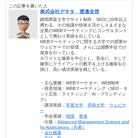
この記事を書いた人
株式会社デキタ 渡邉友啓
静岡県富士市でサイト制作、SEOに20年以上
携わる。その知識や技術を活かしさまざまな
企業のWEBマーケティングにコンサルタント
として携わり実績を出している。
WEBマーケティングに関する大学での授業や
ウェビナーでの登壇、さらには国際学会での
発表を行っている。
ホワイトな施策を中心とし、安全に、そして
確実にクライアントの数字を上げる施策を心
掛け、高い成功実績を残している。
・主な業種：WEBマーケター、WEB制作
・得意領域：WEBマーケティング（SEO・ネ
ット広告・ライティング・AI・ブランディン
グ）
・講演実績：
常葉大学
、
摂南大学
、
ウェビナ
ー
・学会実績：
韓国
、
香港
・出版：
Advanced Management Science and
Its Applications（共著）
・
会社概要