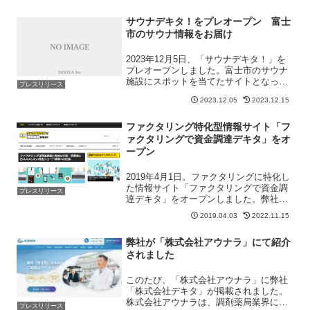
サウナデキタ！をプレオープン 富士
市のサウナ情報をお届け
2023年12月5日、「サウナデキタ！」を
プレオープンしました。富士市のサウナ
施設にスポットを当てたサイトとなって
プレスリリース
います。まず富士市内のサウナ情報を掲
2023.12.05
2023.12.15
載していき、そこから周辺の市町村の情
報を掲載していきたいと思います。
ファクタリング特化型情報サイト「フ
ァクタリングで資金調達デキタ」をオ
ープン
2019年4月1日。ファクタリングに特化し
た情報サイト「ファクタリングで資金調
プレスリリース
達デキタ」をオープンしました。弊社で
は事業の1つとしてWEBコンサルティン
2019.04.03
2022.11.15
グを行っています。その中でさまざまな
業種の事業者に会う機会があります。話
弊社が「株式会社アウナラ」にて紹介
を聞いていると「...
されました
このたび、「株式会社アウナラ」に弊社
「株式会社デキタ」が掲載されました。
株式会社アウナラは、調剤薬局業界に特
プレスリリース