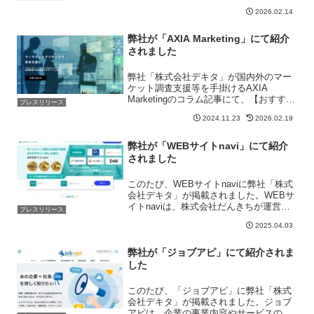
化したM&A仲介および経営支援を展開す
2026.02.14
る企業です。2021年の設立以来、「地域
医療のインフラを守り、発展させる」こ
とを使命に、全国の...
弊社が「AXIA Marketing」にて紹介
されました
弊社「株式会社デキタ」が国内外のマー
ケット調査支援等を手掛けるAXIA
Marketingのコラム記事にて、【おすすめ
プレスリリース
のマーケティングツール/サービス・支援
2024.11.23
2026.02.19
会社一覧】特徴や強みを詳しく紹介とし
て紹介されました。
弊社が「WEBサイトnavi」にて紹介
されました
このたび、WEBサイトnaviに弊社「株式
会社デキタ」が掲載されました。WEBサ
イトnaviは、株式会社だんきちが運営す
プレスリリース
る「ホームページ制作会社を探したい
2025.04.03
人」と「ホームページ制作を行う企業」
をつなぐマッチングプラットフォームで
す。全国の制作...
弊社が「ジョブアピ」にて紹介されま
した
このたび、「ジョブアピ」に弊社「株式
会社デキタ」が掲載されました。ジョブ
アピは、企業の事業内容やサービスの特