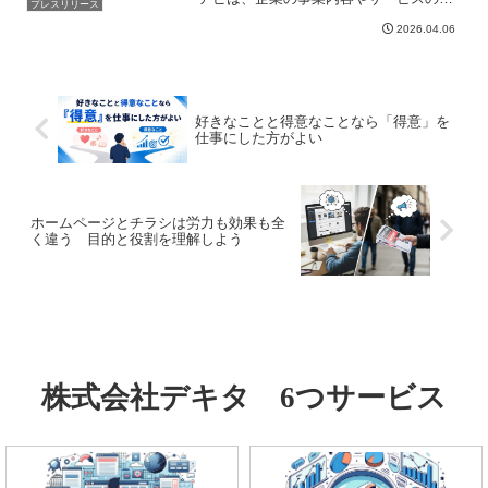
プレスリリース
徴、口コミ・評判、社員の声、採用情報
2026.04.06
などを、取材記事を通じてわかりやすく
紹介している情報メディアです。IT・通
信、建設・不動産、医療...
好きなことと得意なことなら「得意」を
仕事にした方がよい
ホームページとチラシは労力も効果も全
く違う 目的と役割を理解しよう
株式会社デキタ 6つサービス