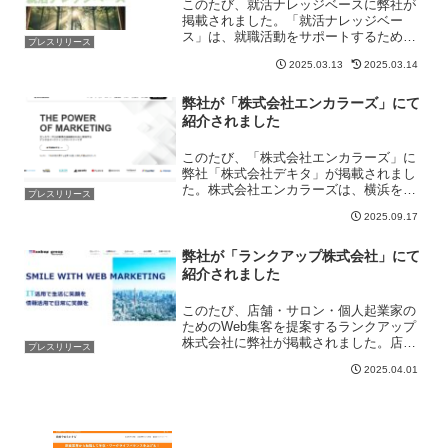
このたび、就活ナレッジベースに弊社が
掲載されました。「就活ナレッジベー
ス」は、就職活動をサポートするための
プレスリリース
情報提供サイトです。企業ごとの最新情
2025.03.13
2025.03.14
報や財務状況、事業内容の分析記事を多
数掲載しており、就活生が企業の基本情
報や経営方針を理解しやすい...
弊社が「株式会社エンカラーズ」にて
紹介されました
このたび、「株式会社エンカラーズ」に
弊社「株式会社デキタ」が掲載されまし
た。株式会社エンカラーズは、横浜を拠
プレスリリース
点とするデジタルマーケティングカンパ
2025.09.17
ニーです。AIコンサルティングをはじめ
とするWebサイト制作、SEO対策、広告
運用、SNS運用代...
弊社が「ランクアップ株式会社」にて
紹介されました
このたび、店舗・サロン・個人起業家の
ためのWeb集客を提案するランクアップ
株式会社に弊社が掲載されました。店
プレスリリース
舗・サロン・個人起業家のためのWeb集
2025.04.01
客を提案するランクアップ株式会社は、
併走型で完全オーダーメイドのWEBマー
ケティング支援事業を...