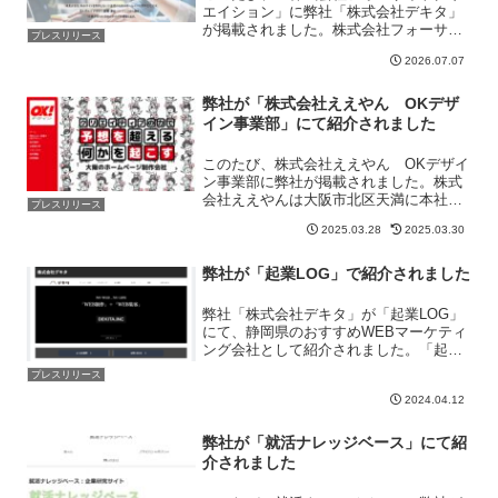
エイション」に弊社「株式会社デキタ」
が掲載されました。株式会社フォーサイ
プレスリリース
トクリエイションは、大阪を拠点に、企
2026.07.07
業の成果につながるWebサイト制作を支
援する会社です。コーポレートサイト、
採用サイト、ブランドサ...
弊社が「株式会社ええやん OKデザ
イン事業部」にて紹介されました
このたび、株式会社ええやん OKデザイ
ン事業部に弊社が掲載されました。株式
会社ええやんは大阪市北区天満に本社を
プレスリリース
置き、中小企業向けのウェブサイト制作
2025.03.28
2025.03.30
を専門とする会社です。ウェブサイトの
企画・制作、更新・運営サービス、SEO
対策、ブランディング...
弊社が「起業LOG」で紹介されました
弊社「株式会社デキタ」が「起業LOG」
にて、静岡県のおすすめWEBマーケティ
ング会社として紹介されました。「起業
LOG」は、起業家・経営者のための有益
プレスリリース
な情報提供と効率的な会社経営のサポー
2024.04.12
トをしていくメディアとして大変有名で
す。これからもさま...
弊社が「就活ナレッジベース」にて紹
介されました