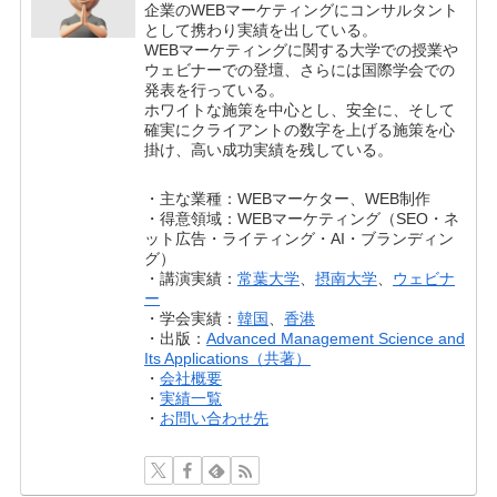
企業のWEBマーケティングにコンサルタント
として携わり実績を出している。
WEBマーケティングに関する大学での授業や
ウェビナーでの登壇、さらには国際学会での
発表を行っている。
ホワイトな施策を中心とし、安全に、そして
確実にクライアントの数字を上げる施策を心
掛け、高い成功実績を残している。
・主な業種：WEBマーケター、WEB制作
・得意領域：WEBマーケティング（SEO・ネ
ット広告・ライティング・AI・ブランディン
グ）
・講演実績：
常葉大学
、
摂南大学
、
ウェビナ
ー
・学会実績：
韓国
、
香港
・出版：
Advanced Management Science and
Its Applications（共著）
・
会社概要
・
実績一覧
・
お問い合わせ先