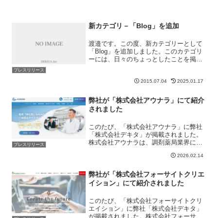
新カテゴリ－「Blog」を追加
渡邉です。この度、新カテゴリーとして
「Blog」を追加しました。このカテゴリ
ーには、日々のちょっとしたことを掲載
していきたいと思います。私の仕事はマ
プレスリリース
イノリティであり、あまり理解されにく
2015.07.04
2025.01.17
いものだったりします。例えば多くの人
は、朝起きて、仕事場...
弊社が「株式会社アウナラ」にて紹介
されました
このたび、「株式会社アウナラ」に弊社
「株式会社デキタ」が掲載されました。
株式会社アウナラは、調剤薬局業界に特
プレスリリース
化したM&A仲介および経営支援を展開す
2026.02.14
る企業です。2021年の設立以来、「地域
医療のインフラを守り、発展させる」こ
とを使命に、全国の...
弊社が「株式会社フォーサイトクリエ
イション」にて紹介されました
このたび、「株式会社フォーサイトクリ
エイション」に弊社「株式会社デキタ」
が掲載されました。株式会社フォーサイ