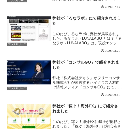
プレスリリース
トクリエイションは、大阪を拠点に、企
2026.07.07
業の成果につながるWebサイト制作を支
援する会社です。コーポレートサイト、
採用サイト、ブランドサ...
弊社が「るなラボ」にて紹介されまし
た
このたび、るなラボに弊社が掲載されま
した。るなラボ - LUNALABO とは？「る
なラボ - LUNALABO」は、現役エンジニ
プレスリリース
アが運営する情報ブログです。副業・マ
2025.03.29
ネー・クレジットカード・ブログ運営・
トレンド情報など、多岐にわたるテーマ
を...
弊社が「コンサルGO」で紹介されま
した
弊社「株式会社デキタ」がフリーコンサ
ル株式会社が運営するハイクラス人材向
け情報メディア「コンサルGO」にて、
プレスリリース
「おすすめのWebコンサルティング会
2024.09.12
社」として紹介されました。
弊社が「稼ぐ！海外FX」にて紹介さ
れました
このたび、稼ぐ！海外FXに弊社が掲載さ
れました。「稼ぐ！海外FX」は初心者さ