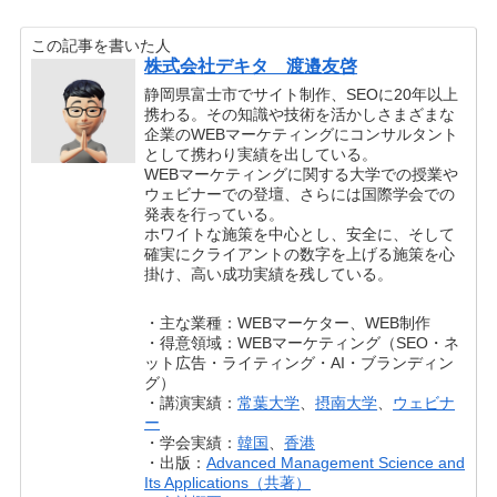
この記事を書いた人
株式会社デキタ 渡邉友啓
静岡県富士市でサイト制作、SEOに20年以上
携わる。その知識や技術を活かしさまざまな
企業のWEBマーケティングにコンサルタント
として携わり実績を出している。
WEBマーケティングに関する大学での授業や
ウェビナーでの登壇、さらには国際学会での
発表を行っている。
ホワイトな施策を中心とし、安全に、そして
確実にクライアントの数字を上げる施策を心
掛け、高い成功実績を残している。
・主な業種：WEBマーケター、WEB制作
・得意領域：WEBマーケティング（SEO・ネ
ット広告・ライティング・AI・ブランディン
グ）
・講演実績：
常葉大学
、
摂南大学
、
ウェビナ
ー
・学会実績：
韓国
、
香港
・出版：
Advanced Management Science and
Its Applications（共著）