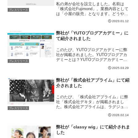
私の弟が会社を設立しました。名前は
「株式会社Fujimond」。業務内容として
プレスリリース
は「小屋の販売」となります。どうやら
タイニーハウスと呼ばれるものらしいで
2023.01.12
す。弊社でも小さな事務所を欲しいと思
っていたこともあり、一時期はコンテナ
弊社が「YUTOブログアカデミー」に
を使った事務所を探...
て紹介されました
このたび、YUTOブログアカデミーに弊
社が掲載されました。YUTOブログアカ
デミーとは？YUTOブログアカデミー
プレスリリース
は、ブログ初心者から中級者、上級者ま
2025.03.29
で幅広く対応したブログ運営に関する情
報を発信する専門メディアです。運営者
はエンジニア・SEO...
弊社が「株式会社アプライム」にて紹
介されました
このたび、「株式会社アプライム」に弊
社「株式会社デキタ」が掲載されまし
た。株式会社アプライムは、ラグジュア
プレスリリース
リー・ファッション・ジュエリー・コス
2026.02.14
メ業界に特化したハイクラス向け転職エ
ージェントです。東京・南青山を拠点と
し、業界での実務経験を持つ...
弊社が「classy wig」にて紹介されま
した