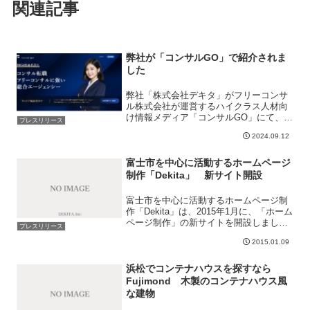
関連記事
弊社が「コンサルGO」で紹介されま
した
弊社「株式会社デキタ」がフリーコンサ
ル株式会社が運営するハイクラス人材向
け情報メディア「コンサルGO」にて、
プレスリリース
「おすすめのWebコンサルティング会
2024.09.12
社」として紹介されました。
富士市を中心に活動するホームページ
制作「Dekita」 新サイト開設
富士市を中心に活動するホームページ制
作「Dekita」は、2015年1月に、「ホーム
ページ制作」の新サイトを開設しまし
プレスリリース
た。Dekitaの活動自体は2010年からで
2015.01.09
す。今までは既存のクライアントからの
紹介と、個人的に依頼されホームページ
制作業...
浜松でコンテナハウスを探すなら
Fujimond 木製のコンテナハウス風
な建物