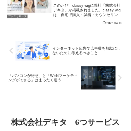
このたび、classy wigに弊社「株式会社
デキタ」が掲載されました。classy wig
は、自宅で購入・試着・カウンセリング
プレスリリース
ができるオーダーメイドウィッグサービ
2025.04.10
スです。高品質な人工毛と国産パーツを
用いた完全手作りのウィッグをオンライ
ン完...
インターネット広告で広告費を無駄にし
ないために考えるべきこと
「パソコンが得意」と「WEBマーケティ
ングができる」はまったく違う
株式会社デキタ 6つサービス