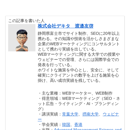
この記事を書いた人
株式会社デキタ 渡邉友啓
静岡県富士市でサイト制作、SEOに20年以上
携わる。その知識や技術を活かしさまざまな
企業のWEBマーケティングにコンサルタント
として携わり実績を出している。
WEBマーケティングに関する大学での授業や
ウェビナーでの登壇、さらには国際学会での
発表を行っている。
ホワイトな施策を中心とし、安全に、そして
確実にクライアントの数字を上げる施策を心
掛け、高い成功実績を残している。
・主な業種：WEBマーケター、WEB制作
・得意領域：WEBマーケティング（SEO・ネ
ット広告・ライティング・AI・ブランディン
グ）
・講演実績：
常葉大学
、
摂南大学
、
ウェビナ
ー
・学会実績：
韓国
、
香港
・出版：
Advanced Management Science and