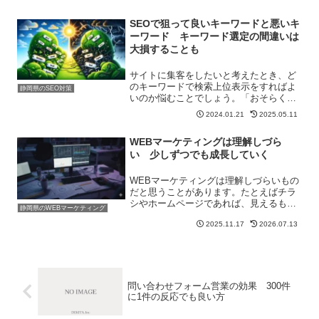
を主な業務にしている会社は富士市内で
は珍しいかと思います。静岡...
SEOで狙って良いキーワードと悪いキ
ーワード キーワード選定の間違いは
大損することも
サイトに集客をしたいと考えたとき、ど
のキーワードで検索上位表示をすればよ
静岡県のSEO対策
いのか悩むことでしょう。「おそらく〇
〇というキーワードで上位表示すればた
2024.01.21
2025.05.11
くさんアクセスが集まる」といった考え
は危険となることがあります。なぜなら
WEBマーケティングは理解しづら
それはその人の考えであり...
い 少しずつでも成長していく
WEBマーケティングは理解しづらいもの
だと思うことがあります。たとえばチラ
シやホームページであれば、見えるもの
静岡県のWEBマーケティング
を提供しているため、相手側からしても
2025.11.17
2026.07.13
「提供物に対してお金を払う」というこ
とでわかりやすいです。しかしWEBマー
ケティングはの場合、...
問い合わせフォーム営業の効果 300件
に1件の反応でも良い方