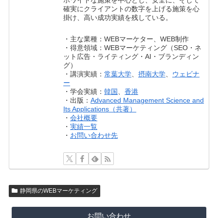
確実にクライアントの数字を上げる施策を心
掛け、高い成功実績を残している。
・主な業種：WEBマーケター、WEB制作
・得意領域：WEBマーケティング（SEO・ネ
ット広告・ライティング・AI・ブランディン
グ）
・講演実績：
常葉大学
、
摂南大学
、
ウェビナ
ー
・学会実績：
韓国
、
香港
・出版：
Advanced Management Science and
Its Applications（共著）
・
会社概要
・
実績一覧
・
お問い合わせ先
静岡県のWEBマーケティング
お問い合わせ