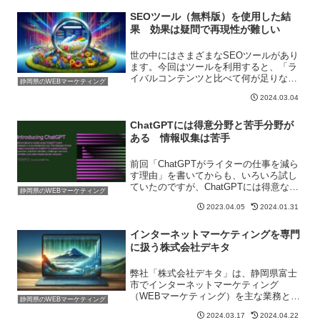
が、私も調...
SEOツール（無料版）を使用した結
果 効果は疑問で再現性が難しい
世の中にはさまざまなSEOツールがあり
ます。今回はツールを利用すると、「ラ
イバルコンテンツと比べて何が足りない
静岡県のWEBマーケティング
のか、どうすればライバルを上回ること
2024.03.04
ができるのか」ということがわかるとさ
れるツールについてお話ししたいと思い
ます。結論からすると、...
ChatGPTには得意分野と苦手分野が
ある 情報収集は苦手
前回「ChatGPTがライターの仕事を減ら
す理由」を書いてからも、いろいろ試し
ていたのですが、ChatGPTには得意なこ
静岡県のWEBマーケティング
ととそうではないことがあるようです。
2023.04.05
2024.01.31
弊社で利用しているのは「ChatGPT4」
です。3.5に比べ精度が高いとされている
も...
インターネットマーケティングを専門
に扱う株式会社デキタ
弊社「株式会社デキタ」は、静岡県富士
市でインターネットマーケティング
（WEBマーケティング）を主な業務とし
静岡県のWEBマーケティング
て活動しています。弊社調べではあるの
2024.03.17
2024.04.22
ですが、インターネットマーケティング