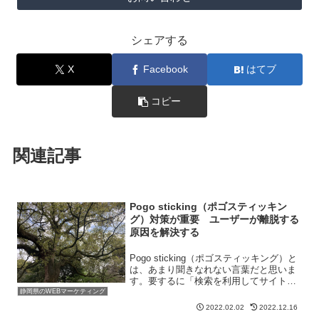
シェアする
X
Facebook
はてブ
コピー
関連記事
Pogo sticking（ポゴスティッキン
グ）対策が重要 ユーザーが離脱する
原因を解決する
Pogo sticking（ポゴスティッキング）と
は、あまり聞きなれない言葉だと思いま
す。要するに「検索を利用してサイトに
訪れたユーザーが、再び検索画面に戻っ
静岡県のWEBマーケティング
てしまい、他のサイトに行ってしまう状
2022.02.02
2022.12.16
況のこと」を指します。と言っています