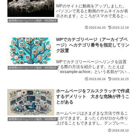
WPのサイトに動画をアップしました。
パソコンで見ると動画のサムネイルが表
示されます。ところがスマホで見ると、
動画のサムネイルが表示されないので
静岡県のホームページ制作・WEB制作
す。サムネイルが表示してほしい場所は
2023.04.20
2023.12.19
再生ボタンだけが表示されてしまう状態
に・・・。再生ボタンを押す...
WPでカテゴリページ（アーカイブペ
ージ）へカテゴリ番号を指定してリン
ク設置
WPでカテゴリーページへリンクを設置
する際の方法を紹介します。たとえば
静岡県のホームページ制作・WEB制作
「exsample-achive」という名前がついて
いるカテゴリーがあったとします。その
2023.09.24
2023.10.15
中に記事が3記事、入っているとしましょ
う。構造的には以下のような感じとなり
ホームページをフルスクラッチで作成
ます。T...
するデメリット 大きな危険が伴うこ
とがある
ホームページはさまざまな方法で作るこ
とができます。まったくのゼロから作り
静岡県のホームページ制作・WEB制作
上げることもできますし、テンプレート
を使って作ることもできます。一見同じ
2024.09.10
見た目でも、作り方がまるで違うという
ことはよくあることです。これまでの経