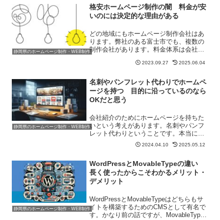
格安ホームページ制作の闇 料金が安
験上ですが、まったくのゼ...
いのには決定的な理由がある
どの地域にもホームページ制作会社はあ
ります。弊社のある富士市でも、複数の
制作会社があります。料金体系は会社ご
静岡県のホームページ制作・WEB制作
とに異なっており、これからホームペー
2023.09.27
2025.06.04
ジを制作したいと考えている人からする
と判断に迷うことでしょう。今回はホー
ムページ制作代金について...
名刺やパンフレット代わりでホームペ
ージを持つ 目的に沿っているのなら
OKだと思う
会社紹介のためにホームページを持ちた
いという考えがあります。名刺やパンフ
静岡県のホームページ制作・WEB制作
レット代わりということです。本当に目
的が「名刺やパンフレット代わり、つま
2024.04.10
2025.05.12
りあまり注目されずあいさつ代わり程度
のもの」ということなのか、それとも
WordPressとMovableTypeの違い
「しっかりと会社情報を理解...
長く使ったからこそわかるメリット・
デメリット
WordPressとMovableTypeはどちらもサ
イトを構築するためのCMSとして有名で
静岡県のホームページ制作・WEB制作
す。かなり前の話ですが、MovableType