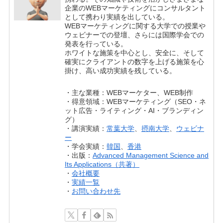
企業のWEBマーケティングにコンサルタント
として携わり実績を出している。
WEBマーケティングに関する大学での授業や
ウェビナーでの登壇、さらには国際学会での
発表を行っている。
ホワイトな施策を中心とし、安全に、そして
確実にクライアントの数字を上げる施策を心
掛け、高い成功実績を残している。
・主な業種：WEBマーケター、WEB制作
・得意領域：WEBマーケティング（SEO・ネ
ット広告・ライティング・AI・ブランディン
グ）
・講演実績：
常葉大学
、
摂南大学
、
ウェビナ
ー
・学会実績：
韓国
、
香港
・出版：
Advanced Management Science and
Its Applications（共著）
・
会社概要
・
実績一覧
・
お問い合わせ先