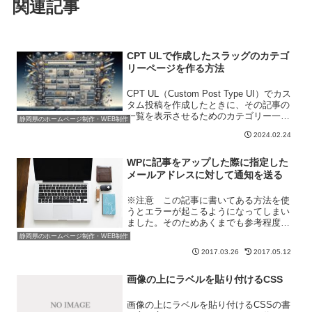
関連記事
CPT ULで作成したスラッグのカテゴ
リーページを作る方法
CPT UL（Custom Post Type UI）でカス
タム投稿を作成したときに、その記事の
一覧を表示させるためのカテゴリー一覧
静岡県のホームページ制作・WEB制作
を作成する方法を紹介します。たとえば
2024.02.24
「」というURLの中に「」というページ
を作成するとしましょう。そしてその...
WPに記事をアップした際に指定した
メールアドレスに対して通知を送る
※注意 この記事に書いてある方法を使
うとエラーが起こるようになってしまい
ました。そのためあくまでも参考程度に
してください。「WPに記事をアップし
静岡県のホームページ制作・WEB制作
た際に、指定したメールアドレスに対し
2017.03.26
2017.05.12
て通知を送りたい」最近このような要望
を受けました。良い方法が...
画像の上にラベルを貼り付けるCSS
画像の上にラベルを貼り付けるCSSの書