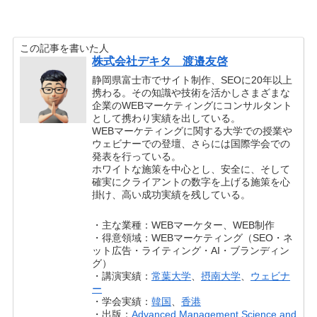
この記事を書いた人
株式会社デキタ 渡邉友啓
静岡県富士市でサイト制作、SEOに20年以上
携わる。その知識や技術を活かしさまざまな
企業のWEBマーケティングにコンサルタント
として携わり実績を出している。
WEBマーケティングに関する大学での授業や
ウェビナーでの登壇、さらには国際学会での
発表を行っている。
ホワイトな施策を中心とし、安全に、そして
確実にクライアントの数字を上げる施策を心
掛け、高い成功実績を残している。
・主な業種：WEBマーケター、WEB制作
・得意領域：WEBマーケティング（SEO・ネ
ット広告・ライティング・AI・ブランディン
グ）
・講演実績：
常葉大学
、
摂南大学
、
ウェビナ
ー
・学会実績：
韓国
、
香港
・出版：
Advanced Management Science and