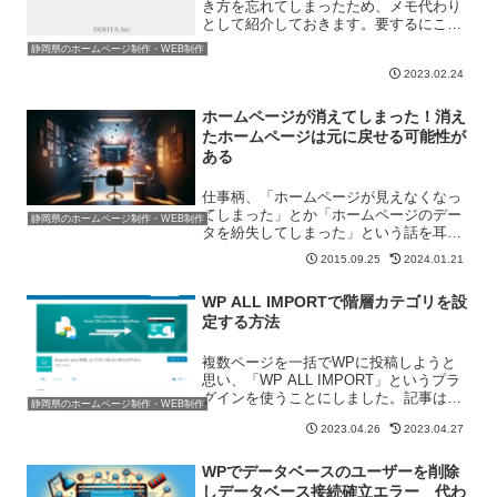
き方を忘れてしまったため、メモ代わり
として紹介しておきます。要するにこん
な感じです。これはCSSで実装すること
静岡県のホームページ制作・WEB制作
ができます。CSSはとてもシンプルCSS
2023.02.24
はとてもシンプルです。<style>.image-
c...
ホームページが消えてしまった！消え
たホームページは元に戻せる可能性が
ある
仕事柄、「ホームページが見えなくなっ
てしまった」とか「ホームページのデー
静岡県のホームページ制作・WEB制作
タを紛失してしまった」という話を耳に
することがあるのですが、案外何とかな
2015.09.25
2024.01.21
るものです。実はホームページを復活さ
せる手段はいくつかあります。ここでは
WP ALL IMPORTで階層カテゴリを設
いくつかの手段を紹介した...
定する方法
複数ページを一括でWPに投稿しようと
思い、「WP ALL IMPORT」というプラ
グインを使うことにしました。記事はエ
静岡県のホームページ制作・WEB制作
クセルで作成し、エクセルを保存すると
2023.04.26
2023.04.27
きに「csv」形式で保存。そのcsv形式の
ファイルをWP ALL IMPORTに読み込...
WPでデータベースのユーザーを削除
しデータベース接続確立エラー 代わ