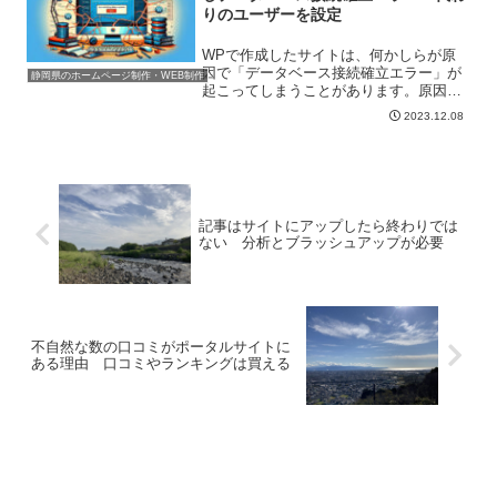
りのユーザーを設定
WPで作成したサイトは、何かしらが原
因で「データベース接続確立エラー」が
静岡県のホームページ制作・WEB制作
起こってしまうことがあります。原因は
さまざまですが、「今回はユーザーを削
2023.12.08
除した結果から起こったエラー、そして
修正方法」を紹介したいと思います。今
回の作業を行う際には、都...
記事はサイトにアップしたら終わりでは
ない 分析とブラッシュアップが必要
不自然な数の口コミがポータルサイトに
ある理由 口コミやランキングは買える