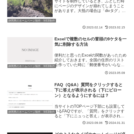
サイトを制作しているとき、ふとした時
にページのデザインが崩れてしまうこと
があります。大抵の場合は「divタグ」が
原因となるのですが、それ以外にも「タ
グの閉じ忘れ」や「空白」、「CSSの記
静岡県のホームページ制作・WEB制作
述ミス」などがあります。弊社の場合、
2023.02.14
2023.02.15
それらのチェックを...
Excelで複数のセルの冒頭の9ケタを一
気に削除する方法
便利だと思ったExcelの関数があったため
紹介しておきます。全国の住所のリスト
を作っていた時に「郵便番号がいらな
静岡県のホームページ制作・WEB制作
い」と思ったときの話です。Excelには約
2023.05.09
10000行の情報が入っており、郵便番号
と住所が一緒のセルの中に入っていまし
た。「〒0...
FAQ（Q&A）質問をクリックすると
下に答えが表示される（下にビロー
ン）となるようにするには？
当サイトのTOPページ下部にも設置して
いるFAQですが、「質問」をクリックす
静岡県のホームページ制作・WEB制作
ると「下にニュっと答え」が表示される
ようになるFAQを見たことはあるかと思
2023.09.06
2024.01.31
います。「アコーディオンメニュー」と
いったりもしますが、その制作方法の1つ