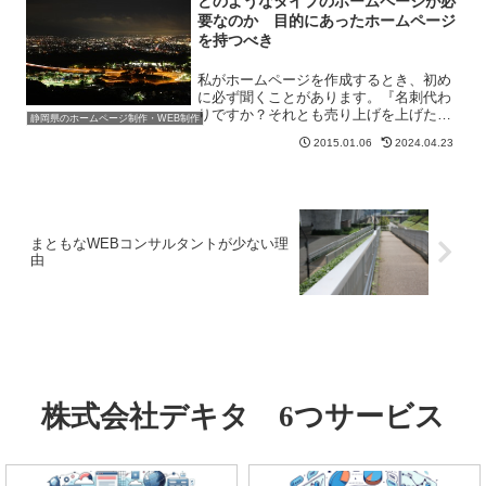
どのようなタイプのホームページが必
を紹介します。ま...
要なのか 目的にあったホームページ
を持つべき
私がホームページを作成するとき、初め
に必ず聞くことがあります。『名刺代わ
りですか？それとも売り上げを上げたい
静岡県のホームページ制作・WEB制作
ですか？』この質問に対する答えとして
2015.01.06
2024.04.23
は以下の3通りが考えられます。 名刺代
わり 売り上げ目的 名刺代わりとなり売
り上げも上げる私とし...
まともなWEBコンサルタントが少ない理
由
株式会社デキタ 6つサービス