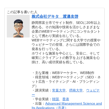
この記事を書いた人
株式会社デキタ 渡邉友啓
静岡県富士市でサイト制作、SEOに20年以上
携わる。その知識や技術を活かしさまざまな
企業のWEBマーケティングにコンサルタント
として携わり実績を出している。
WEBマーケティングに関する大学での授業や
ウェビナーでの登壇、さらには国際学会での
発表を行っている。
ホワイトな施策を中心とし、安全に、そして
確実にクライアントの数字を上げる施策を心
掛け、高い成功実績を残している。
・主な業種：WEBマーケター、WEB制作
・得意領域：WEBマーケティング（SEO・ネ
ット広告・ライティング・AI・ブランディン
グ）
・講演実績：
常葉大学
、
摂南大学
、
ウェビナ
ー
・学会実績：
韓国
、
香港
・出版：
Advanced Management Science and
Its Applications（共著）