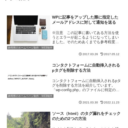
WPに記事をアップした際に指定した
メールアドレスに対して通知を送る
※注意 この記事に書いてある方法を使
うとエラーが起こるようになってしまい
ました。そのためあくまでも参考程度に
してください。「WPに記事をアップし
静岡県のホームページ制作・WEB制作
た際に、指定したメールアドレスに対し
2017.03.26
2017.05.12
て通知を送りたい」最近このような要望
を受けました。良い方法が...
コンタクトフォームに自動挿入される
pタグを削除する方法
コンタクトフォームに自動挿入されるpタ
グを削除する方法を紹介しています。
「wp-config.php」のファイルに特定のコ
ードを記入すれば、自動的にPタグは削
静岡県のホームページ制作・WEB制作
除されるようになります。
2021.03.30
2022.11.23
ソース（html）のタグ漏れをチェック
のための2つの方法