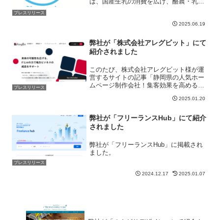
は、国産生乳の消費を広げ、酪農・乳業
界と消費者がつながる活動です。私たち
プレスリリース
もこの想いに共感し参加いたします。農
2025.06.19
林水産省と一般社団法人Jミルクが共同で
立ち上げた取り組みとなりま...
弊社が「株式会社アレグビット」にて
紹介されました
このたび、株式会社アレグビット様が運
営するサイトの記事「静岡県の人気ホー
ムページ制作会社！集客効果を高める制
プレスリリース
作会社特集！」に弊社が掲載されまし
2025.01.20
た。記事内では、WEBマーケティングに
強みを持つホームページ制作会社の特徴
や強みについて詳しくご紹...
弊社が「フリーランスHub」にて紹介
されました
弊社が「フリーランスHub」に掲載され
ました。
プレスリリース
2024.12.17
2025.01.07