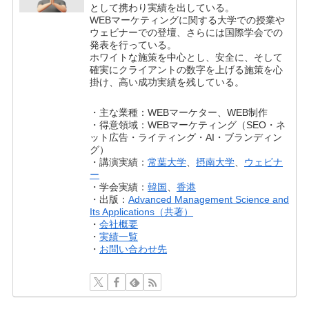
として携わり実績を出している。
WEBマーケティングに関する大学での授業や
ウェビナーでの登壇、さらには国際学会での
発表を行っている。
ホワイトな施策を中心とし、安全に、そして
確実にクライアントの数字を上げる施策を心
掛け、高い成功実績を残している。
・主な業種：WEBマーケター、WEB制作
・得意領域：WEBマーケティング（SEO・ネ
ット広告・ライティング・AI・ブランディン
グ）
・講演実績：
常葉大学
、
摂南大学
、
ウェビナ
ー
・学会実績：
韓国
、
香港
・出版：
Advanced Management Science and
Its Applications（共著）
・
会社概要
・
実績一覧
・
お問い合わせ先