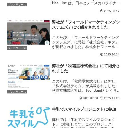
Heel, Inc.は、日本とノースカロライナ州
プレスリリース
の架け橋として、文化交流、ビジネスパ
2025.03.17
ートナーシップ、コミュニティの連携を
強化すること...
弊社が「フィールドマーケティングシ
ステムズ」にて紹介されました
このたび、「フィールドマーケティング
システムズ」に弊社「株式会社デキタ」
が掲載されました。株式会社フィールド
プレスリリース
マーケティングシステムズ（FMS）は、
2025.10.24
現場主義を徹底するラウンダー・営業代
行の専門会社です。店舗巡回や医療施設
ラウンダー、店頭調査、...
弊社が「秋霜堂株式会社」にて紹介さ
れました
このたび、「秋霜堂株式会社」に弊社
「株式会社デキタ」が掲載されました。
秋霜堂株式会社は、TechBandというサー
プレスリリース
ビスを通じて「顧客企業の内部システム
2025.07.30
2025.11.25
開発部門」として密接に伴走するサブス
クリプション型の開発チーム提供サービ
スです。採用率5％...
牛乳でスマイルプロジェクトに参加
弊社では「牛乳でスマイルプロジェク
ト」に参加します。このプロジェクト