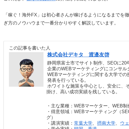
「稼ぐ！海外FX」は初心者さんが稼げるようになるまでを
ぎ方のノウハウまで一番分かりやすく解説しています。
この記事を書いた人
株式会社デキタ 渡邉友啓
静岡県富士市でサイト制作、SEOに2
企業のWEBマーケティングにコンサル
WEBマーケティングに関する大学での
発表を行っている。
ホワイトな施策を中心とし、安全に、
掛け、高い成功実績を残している。
・主な業種：WEBマーケター、WEB制
・得意領域：WEBマーケティング（SE
グ）
・講演実績：
常葉大学
、
摂南大学
、
ウ
・学会実績：
韓国
、
香港