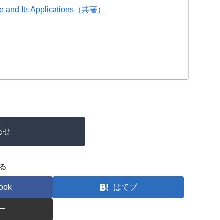
e and Its Applications（共著）
わせ
る
ook
はてブ
ー