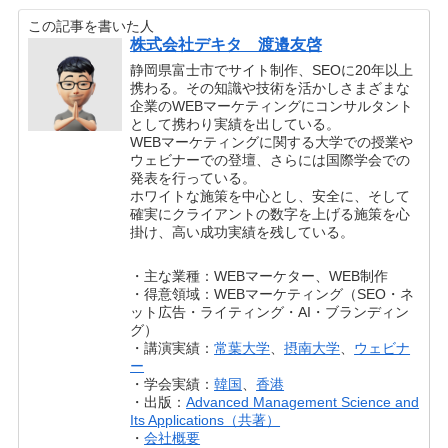
この記事を書いた人
株式会社デキタ 渡邉友啓
静岡県富士市でサイト制作、SEOに20年以上
携わる。その知識や技術を活かしさまざまな
企業のWEBマーケティングにコンサルタント
として携わり実績を出している。
WEBマーケティングに関する大学での授業や
ウェビナーでの登壇、さらには国際学会での
発表を行っている。
ホワイトな施策を中心とし、安全に、そして
確実にクライアントの数字を上げる施策を心
掛け、高い成功実績を残している。
・主な業種：WEBマーケター、WEB制作
・得意領域：WEBマーケティング（SEO・ネ
ット広告・ライティング・AI・ブランディン
グ）
・講演実績：
常葉大学
、
摂南大学
、
ウェビナ
ー
・学会実績：
韓国
、
香港
・出版：
Advanced Management Science and
Its Applications（共著）
・
会社概要