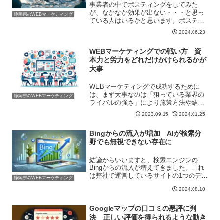
事業者の中でポスティングをしてみた
が、なかなか効果が出ない・・・と思っ
静岡県のWEBマーケティング
ている人はいるかと思います。ポスティ
ングは万能な宣伝方法ではないと思って
2024.06.23
います。業種によって向き不向きがあり
ます。そのようなときは、違った宣伝方
WEBマーケティングでの戦い方 資
法を試してみるとよいかもし...
本力と労力をどれだけかけられるかが
大事
WEBマーケティングで成功するために
は、まず大事なのは「狙っている業界の
静岡県のWEBマーケティング
ライバルの強さ」により施策方法や結果
が変わってきます。結論から言ってしま
2023.09.15
2024.01.25
うと「お金と労力をかけているサイトは
強い」です。自分のサイトのライバルが
Bingからの流入が増加 AIが検索分
もし大きなコストをかけて...
野でも無視できない存在に
結論からいいますと、検索エンジンの
Bingからの流入が増えてきました。これ
は弊社で運営しているサイトの1つのデー
静岡県のWEBマーケティング
タです。Bingからの流入数が、Yahoo!か
2024.08.10
らの流入数と変わらない数字になってき
てしまっています。これまではGoogleが
筆頭...
Googleマップの口コミの悪評に判
決 正しい評価を得られるような動き