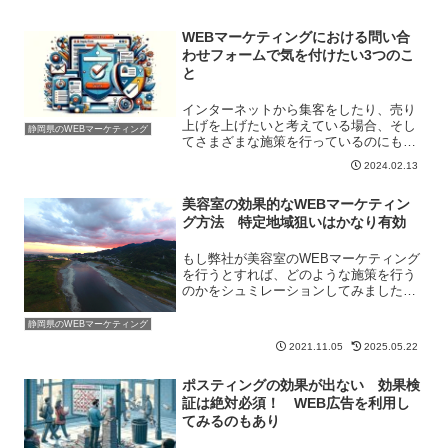
WEBマーケティングにおける問い合
わせフォームで気を付けたい3つのこ
と
インターネットから集客をしたり、売り
上げを上げたいと考えている場合、そし
静岡県のWEBマーケティング
てさまざまな施策を行っているのにもか
かわらず、なかなか問い合わせ来な
2024.02.13
い・・ということはないでしょうか。そ
のようなときには、意外な落とし穴があ
美容室の効果的なWEBマーケティン
ったりするものです。それが「...
グ方法 特定地域狙いはかなり有効
もし弊社が美容室のWEBマーケティング
を行うとすれば、どのような施策を行う
のかをシュミレーションしてみました。
お断りとしては今まで美容室のWEBマー
ケティングに携わったことはないため、
静岡県のWEBマーケティング
ここから紹介する内容を行ったとしても
2021.11.05
2025.05.22
どのような結果になる...
ポスティングの効果が出ない 効果検
証は絶対必須！ WEB広告を利用し
てみるのもあり