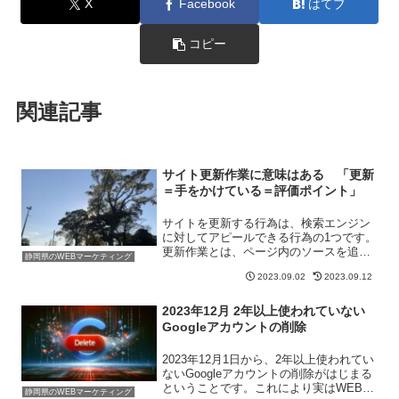
X
Facebook
はてブ
コピー
関連記事
サイト更新作業に意味はある 「更新
＝手をかけている＝評価ポイント」
サイトを更新する行為は、検索エンジン
に対してアピールできる行為の1つです。
更新作業とは、ページ内のソースを追加
静岡県のWEBマーケティング
修正することはもちろん、新しい記事を
2023.09.02
2023.09.12
追加したり、既存の記事を修正する行為
のことを指します。つまりサイトの内容
がどこかで少しでも変更...
2023年12月 2年以上使われていない
Googleアカウントの削除
2023年12月1日から、2年以上使われてい
ないGoogleアカウントの削除がはじまる
ということです。これにより実はWEB界
静岡県のWEBマーケティング