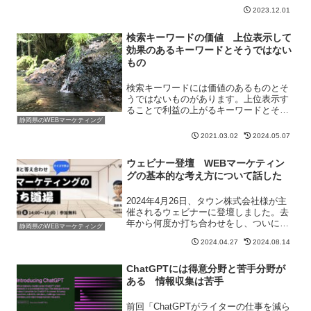
隈の中には面倒なことになったと思って
2023.12.01
いる業者もいるかと思います。それは
「口コミ業者」です。グーグルビジネス
プロフィー...
検索キーワードの価値 上位表示して
効果のあるキーワードとそうではない
もの
検索キーワードには価値のあるものとそ
うではないものがあります。上位表示す
ることで利益の上がるキーワードとそう
ではないものであったり、上位表示して
静岡県のWEBマーケティング
集客できるキーワードとそうでないもの
2021.03.02
2024.05.07
があります。価値のあるキーワードを見
つけることからまず始める必要がありま
ウェビナー登壇 WEBマーケティン
す。
グの基本的な考え方について話した
2024年4月26日、タウン株式会社様が主
催されるウェビナーに登壇しました。去
年から何度か打ち合わせをし、ついに本
静岡県のWEBマーケティング
番当日を迎えたという感じです。話す内
2024.04.27
2024.08.14
容の選定まずどのような話がみんなが知
りたがっているのかという点、そして弊
社がどのような話が...
ChatGPTには得意分野と苦手分野が
ある 情報収集は苦手
前回「ChatGPTがライターの仕事を減ら