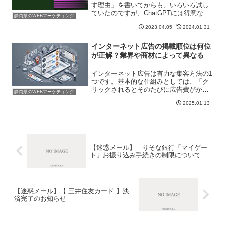
す理由」を書いてからも、いろいろ試し
ていたのですが、ChatGPTには得意なこ
静岡県のWEBマーケティング
ととそうではないことがあるようです。
2023.04.05
2024.01.31
弊社で利用しているのは「ChatGPT4」
です。3.5に比べ精度が高いとされている
も...
インターネット広告の掲載順位は何位
が正解？業界や商材によって異なる
インターネット広告は有力な集客方法の1
つです。基本的な仕組みとしては、「ク
リックされるとそのたびに広告費がかか
静岡県のWEBマーケティング
るようになっている」ということです。
2025.01.13
そしてどの順位に広告が表示されるのか
はオークション型となっています。なの
であくまでも基本的には...
【迷惑メール】 りそな銀行「マイゲー
ト」お振り込み手続きの制限について
【迷惑メール】【 三井住友カード 】決
済完了のお知らせ