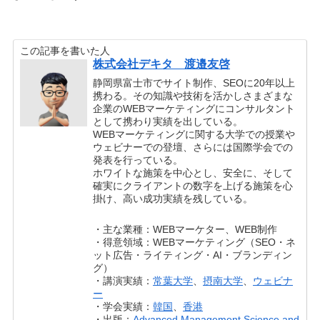
この記事を書いた人
株式会社デキタ 渡邉友啓
静岡県富士市でサイト制作、SEOに20年以上
携わる。その知識や技術を活かしさまざまな
企業のWEBマーケティングにコンサルタント
として携わり実績を出している。
WEBマーケティングに関する大学での授業や
ウェビナーでの登壇、さらには国際学会での
発表を行っている。
ホワイトな施策を中心とし、安全に、そして
確実にクライアントの数字を上げる施策を心
掛け、高い成功実績を残している。
・主な業種：WEBマーケター、WEB制作
・得意領域：WEBマーケティング（SEO・ネ
ット広告・ライティング・AI・ブランディン
グ）
・講演実績：
常葉大学
、
摂南大学
、
ウェビナ
ー
・学会実績：
韓国
、
香港
・出版：
Advanced Management Science and