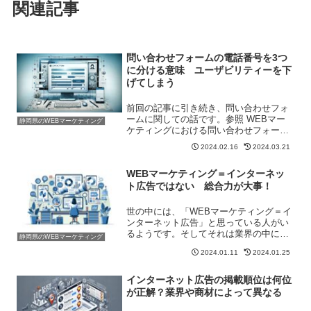
関連記事
問い合わせフォームの電話番号を3つ
に分ける意味 ユーザビリティーを下
げてしまう
前回の記事に引き続き、問い合わせフォ
ームに関しての話です。参照 WEBマー
静岡県のWEBマーケティング
ケティングにおける問い合わせフォーム
で気を付けたい3つのこと問い合わせフォ
2024.02.16
2024.03.21
ームの電話番号記入欄を3つに分けている
サイトが多く見受けられます。余程の事
WEBマーケティング＝インターネッ
情がない限りは避け...
ト広告ではない 総合力が大事！
世の中には、「WEBマーケティング＝イ
ンターネット広告」と思っている人がい
るようです。そしてそれは業界の中にも
静岡県のWEBマーケティング
います。WEBマーケティングは学校で習
2024.01.11
2024.01.25
っているわけでもなく、どこかで資格を
取得するわけでもないため、それぞれの
解釈に違いはどうして...
インターネット広告の掲載順位は何位
が正解？業界や商材によって異なる