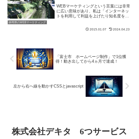
WEBマーケティングという言葉には非常
に広い意味があり、私は「インターネッ
トを利用して利益を上げたり知名度を上
げること」というように捉えています。
静岡県のWEBマーケティング
そして、手法は様々であり、売りたい商
2015.01.07
2024.04.23
品やサービスによって、取り組み方が違
うと考えています。「あ...
「富士市 ホームページ制作」で1位獲
得！動き出してから4ヵ月で達成！
左から右へ線を動かすCSSとjavascript
株式会社デキタ 6つサービス