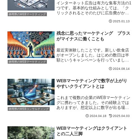
インターネット広告は有力な集客方法の1
つです。基本的な仕組みとしては、「ク
リックされるとそのたびに広告費がかか
静岡県のWEBマーケティング
るようになっている」ということです。
2025.01.13
そしてどの順位に広告が表示されるのか
はオークション型となっています。なの
であくまでも基本的には...
残念に思ったマーケティング プラス
がマイナスに働くことも
最近実体験したことです。新しい飲食店
がオープンしました。はじめの数日は半
額というキャンペーンを行っていまし
静岡県のWEBマーケティング
た。「半額」というのは集客のためには
2024.08.14
有効な方法です。実際、私が訪れたとき
には多くのお客さんが来ていました。ど
のような商品やサービスであ...
WEBマーケティングで数字が上がり
やすいクライアントとは
これまで複数の企業のWEBマーケティン
グに携わってきました。その経験上では
ありますが、想定以上に数字が出る場合
静岡県のWEBコンサルティング
と、数字は出るが想定する以上ではない
2024.04.18
2025.04.03
場合があります。想定以上に数字が出る
場合というのは「動きの速いクライアン
トの案件」の場合です。...
WEBマーケティングはクライアント
との二人三脚