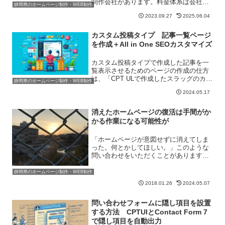
制作会社があります。料金体系は会社ご
静岡県のホームページ制作・WEB制作
とに異なっており、これからホームペー
2023.09.27
2025.06.04
ジを制作したいと考えている人からする
と判断に迷うことでしょう。今回はホー
ムページ制作代金について...
カスタム投稿タイプ 記事一覧ページ
を作成＋All in One SEOカスタマイズ
カスタム投稿タイプで作成した記事を一
覧表示させるためのページの作成の仕方
は、「CPT ULで作成したスラッグのカテ
静岡県のホームページ制作・WEB制作
ゴリーページを作る方法」で紹介しまし
2024.05.17
た。今度は、そのページのページに、記
事一覧を表示させるための方法を紹介し
ます。前提として今...
消えたホームページの復活は手間がか
かる作業になる可能性が
「ホームページが意図せずに消えてしま
った。何とかしてほしい。」このような
問い合わせをいただくことがあります。
どうやら「ホームページ 消えてしまっ
た」というキーワードで弊社サイトの記
静岡県のホームページ制作・WEB制作
事が上位表示しているためのようです。
2018.01.26
2024.05.07
⇒ホームページが消えてし...
問い合わせフォームに隠し項目を設置
する方法 CPTUIとContact Form 7
で隠し項目を自動出力