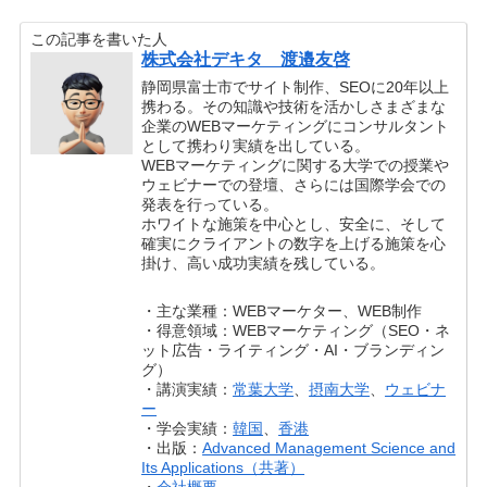
この記事を書いた人
株式会社デキタ 渡邉友啓
静岡県富士市でサイト制作、SEOに20年以上
携わる。その知識や技術を活かしさまざまな
企業のWEBマーケティングにコンサルタント
として携わり実績を出している。
WEBマーケティングに関する大学での授業や
ウェビナーでの登壇、さらには国際学会での
発表を行っている。
ホワイトな施策を中心とし、安全に、そして
確実にクライアントの数字を上げる施策を心
掛け、高い成功実績を残している。
・主な業種：WEBマーケター、WEB制作
・得意領域：WEBマーケティング（SEO・ネ
ット広告・ライティング・AI・ブランディン
グ）
・講演実績：
常葉大学
、
摂南大学
、
ウェビナ
ー
・学会実績：
韓国
、
香港
・出版：
Advanced Management Science and
Its Applications（共著）