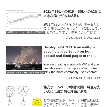
2021年SSL化の状況 SSL化の状況に
大きな偏りがある結果に
2021年SSL化の状況ですが、データとし
ては8割以上のサイトがSSLに対応してい
るとのことですが、業界によってはまだ
静岡県のホームページ制作・WEB制作
対応の遅れが目立つように感じます。サ
2021.03.03
2022.11.23
イトからの情報を守るため、SEOの観点
においてもSSL化することをおススメし
Display reCAPTCHA on multiple
ます。
specific pages Set up on both
posted and fixed pages at the
same time
You are creating a site with WP and you
probably want to set up a contact form.I
think the most commonly used contact
静岡県のホームページ制作・WEB制作
fo...
2022.07.13
2022.11.12
格安ホームページ制作の闇 料金が安
いのには決定的な理由がある
どの地域にもホームページ制作会社はあ
ります。弊社のある富士市でも、複数の