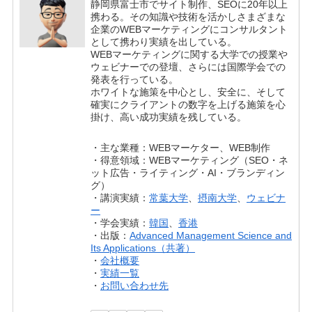
静岡県富士市でサイト制作、SEOに20年以上
携わる。その知識や技術を活かしさまざまな
企業のWEBマーケティングにコンサルタント
として携わり実績を出している。
WEBマーケティングに関する大学での授業や
ウェビナーでの登壇、さらには国際学会での
発表を行っている。
ホワイトな施策を中心とし、安全に、そして
確実にクライアントの数字を上げる施策を心
掛け、高い成功実績を残している。
・主な業種：WEBマーケター、WEB制作
・得意領域：WEBマーケティング（SEO・ネ
ット広告・ライティング・AI・ブランディン
グ）
・講演実績：
常葉大学
、
摂南大学
、
ウェビナ
ー
・学会実績：
韓国
、
香港
・出版：
Advanced Management Science and
Its Applications（共著）
・
会社概要
・
実績一覧
・
お問い合わせ先