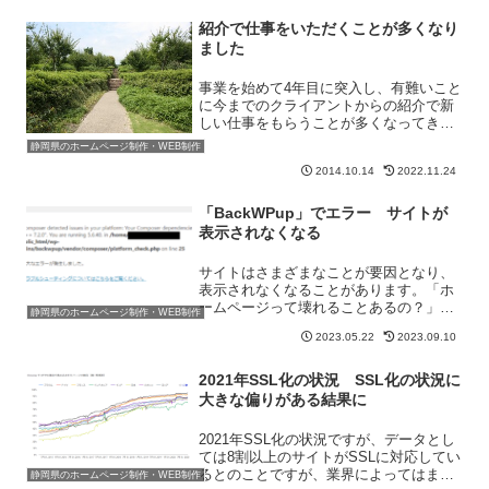
トテ...
紹介で仕事をいただくことが多くなり
ました
事業を始めて4年目に突入し、有難いこと
に今までのクライアントからの紹介で新
しい仕事をもらうことが多くなってきま
した。本当に有難いことです。というこ
静岡県のホームページ制作・WEB制作
とで、現在の仕事の状況をまとめてみた
2014.10.14
2022.11.24
いと思います。私の仕事はなかなか説明
が難しく「どんな仕事を...
「BackWPup」でエラー サイトが
表示されなくなる
サイトはさまざまなことが要因となり、
表示されなくなることがあります。「ホ
ームページって壊れることあるの？」と
静岡県のホームページ制作・WEB制作
疑問に思う人もいるかもしれませんが普
2023.05.22
2023.09.10
通にあります。今回たまたま表示されな
くなったサイトがあるため、一例として
紹介しておきます。何年も...
2021年SSL化の状況 SSL化の状況に
大きな偏りがある結果に
2021年SSL化の状況ですが、データとし
ては8割以上のサイトがSSLに対応してい
るとのことですが、業界によってはまだ
静岡県のホームページ制作・WEB制作