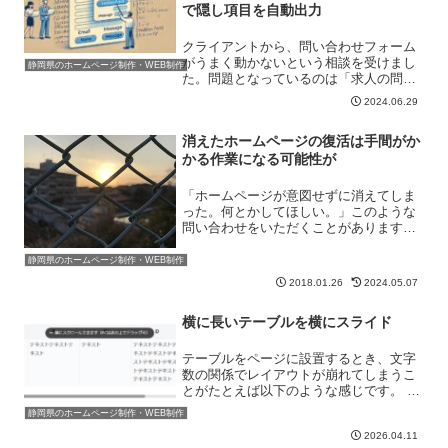
で隠し項目を自動出力
クライアントから、問い合わせフォーム
がうまく動かないという相談を受けまし
静岡県のホームページ制作・WEB制作
た。問題となっているのは「求人の問い
合わせフォーム」です。「MW WP
2024.06.29
Form」というプラグインで作成してある
フォームなのですが、これまで表示され
消えたホームページの復活は手間がか
ていた項目が表示され...
かる作業になる可能性が
「ホームページが意図せずに消えてしま
った。何とかしてほしい。」このような
問い合わせをいただくことがあります。
どうやら「ホームページ 消えてしまっ
た」というキーワードで弊社サイトの記
静岡県のホームページ制作・WEB制作
事が上位表示しているためのようです。
2018.01.26
2024.05.07
⇒ホームページが消えてし...
横に長いテーブルを横にスライド
テーブルをページに設置するとき、文字
数の関係でレイアウトが崩れてしまうこ
とがたとえば以下のような感じです。 A
B C D E F G テキストテキストテキスト
静岡県のホームページ制作・WEB制作
テキストテキストテキストテキスト テキ
2026.04.11
ストテキストテキスト テキスト テキス