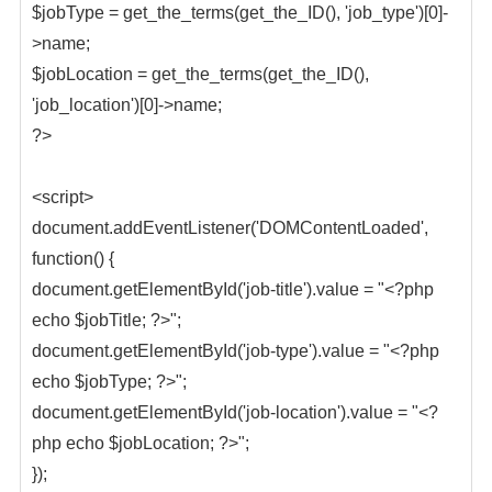
$jobType = get_the_terms(get_the_ID(), 'job_type')[0]-
>name;
$jobLocation = get_the_terms(get_the_ID(),
'job_location')[0]->name;
?>
<script>
document.addEventListener('DOMContentLoaded',
function() {
document.getElementById('job-title').value = "<?php
echo $jobTitle; ?>";
document.getElementById('job-type').value = "<?php
echo $jobType; ?>";
document.getElementById('job-location').value = "<?
php echo $jobLocation; ?>";
});