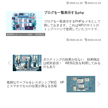
いえば、ある程度まとまった金額が必要
2023.11.20
2023.11.23
となってきます。そのため制作費が無料
ということであれば、かなり魅力的に感
ブログを一覧表示するphp
じるかもしれません。しか...
ブログを一覧表示するPHPをメモとして
残しておきます。これはWPのサイトの
トップページで使用していたコードで
す。制作しているページでは必要なくな
静岡県のホームページ制作・WEB制作
りましたが、また作り直すのが面倒であ
2023.10.21
2023.10.23
るためここに残すことにしました。
<section class...
ポスティングの効果が出ない 効果検証
は絶対必須！ WEB広告を利用してみる
のもあり
複雑なテーブルをレスポンシブ対応 HP
とスマホでセルの位置が異なる仕様