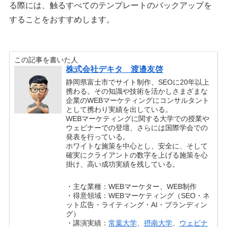
る際には、触るすべてのテンプレートのバックアップを
することをおすすめします。
この記事を書いた人
株式会社デキタ 渡邉友啓
静岡県富士市でサイト制作、SEOに20年以上
携わる。その知識や技術を活かしさまざまな
企業のWEBマーケティングにコンサルタント
として携わり実績を出している。
WEBマーケティングに関する大学での授業や
ウェビナーでの登壇、さらには国際学会での
発表を行っている。
ホワイトな施策を中心とし、安全に、そして
確実にクライアントの数字を上げる施策を心
掛け、高い成功実績を残している。
・主な業種：WEBマーケター、WEB制作
・得意領域：WEBマーケティング（SEO・ネ
ット広告・ライティング・AI・ブランディン
グ）
・講演実績：
常葉大学
、
摂南大学
、
ウェビナ