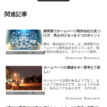
関連記事
静岡県でホームページ制作会社の見つ
け方 気を付けるべき５つのポイント
弊社「株式会社デキタ」は、静岡県でホ
ームページ制作会社を行っています。制
作会社の視点から、ホームページ制作会
静岡県のホームページ制作・WEB制作
社を探すときに気をつけた方が良いと考
2023.12.28
2024.03.21
えられるポイントを紹介したいと思いま
す。まず結論からいいますと、「ホーム
ページ制作会社はどこも同...
ホームページの価値を今一度考えて欲
しい
ホームページは形があるようでなく、な
いようであるものです。ないようでもあ
り、あるようでもあります。そのため
か、「ホームページに対しての概念」は
静岡県のホームページ制作・WEB制作
人それぞれです。それに伴い、「ホーム
2016.03.26
2021.06.08
ページの製作費」に考え方も人それぞれ
となります。例えば、「パソ...