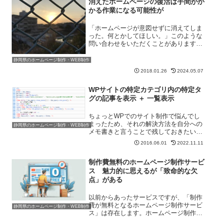
消えたホームページの復活は手間がか
かる作業になる可能性が
「ホームページが意図せずに消えてしま
った。何とかしてほしい。」このような
問い合わせをいただくことがあります。
どうやら「ホームページ 消えてしまっ
た」というキーワードで弊社サイトの記
静岡県のホームページ制作・WEB制作
事が上位表示しているためのようです。
2018.01.26
2024.05.07
⇒ホームページが消えてし...
WPサイトの特定カテゴリ内の特定タ
グの記事を表示 ＋ 一覧表示
ちょっとWPでのサイト制作で悩んでし
まったため、それの解決方法を自分への
静岡県のホームページ制作・WEB制作
メモ書きと言うことで残しておきたいと
思います。１．やりたかったことカテゴ
2016.06.01
2022.11.11
リーページに、そのカテゴリーのおスス
メ商品を3つほど一番上に表示させようと
制作費無料のホームページ制作サービ
考えました。その3つは...
ス 魅力的に思えるが「致命的な欠
点」がある
以前からあったサービスですが、「制作
費が無料となるホームページ制作サービ
静岡県のホームページ制作・WEB制作
ス」は存在します。ホームページ制作と