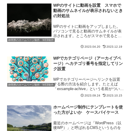
せる手段はいくつかあります。ここでは
WPのサイトに動画を設置 スマホで
いくつかの手段を紹介した...
動画のサムネイルが表示されないとき
の対処法
WPのサイトに動画をアップしました。
パソコンで見ると動画のサムネイルが表
示されます。ところがスマホで見ると、
動画のサムネイルが表示されないので
静岡県のホームページ制作・WEB制作
す。サムネイルが表示してほしい場所は
2023.04.20
2023.12.19
再生ボタンだけが表示されてしまう状態
に・・・。再生ボタンを押す...
WPでカテゴリページ（アーカイブペ
ージ）へカテゴリ番号を指定してリン
ク設置
WPでカテゴリーページへリンクを設置
する際の方法を紹介します。たとえば
静岡県のホームページ制作・WEB制作
「exsample-achive」という名前がついて
いるカテゴリーがあったとします。その
2023.09.24
2023.10.15
中に記事が3記事、入っているとしましょ
う。構造的には以下のような感じとなり
ホームページ制作にテンプレートを使
ます。T...
った方がよいか ケースバイケース
最近のホームページは「WordPress（以
後WP）」と呼ばれるCMSというものを