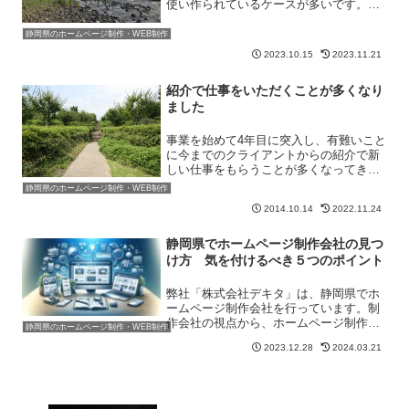
使い作られているケースが多いです。
CMSというのは大工のようなもので、そ
こにホームページという家を建てていく
静岡県のホームページ制作・WEB制作
イメージです。ホームページという家を
2023.10.15
2023.11.21
建てる際に、テ...
紹介で仕事をいただくことが多くなり
ました
事業を始めて4年目に突入し、有難いこと
に今までのクライアントからの紹介で新
しい仕事をもらうことが多くなってきま
した。本当に有難いことです。というこ
静岡県のホームページ制作・WEB制作
とで、現在の仕事の状況をまとめてみた
2014.10.14
2022.11.24
いと思います。私の仕事はなかなか説明
が難しく「どんな仕事を...
静岡県でホームページ制作会社の見つ
け方 気を付けるべき５つのポイント
弊社「株式会社デキタ」は、静岡県でホ
ームページ制作会社を行っています。制
作会社の視点から、ホームページ制作会
静岡県のホームページ制作・WEB制作
社を探すときに気をつけた方が良いと考
2023.12.28
2024.03.21
えられるポイントを紹介したいと思いま
す。まず結論からいいますと、「ホーム
ページ制作会社はどこも同...