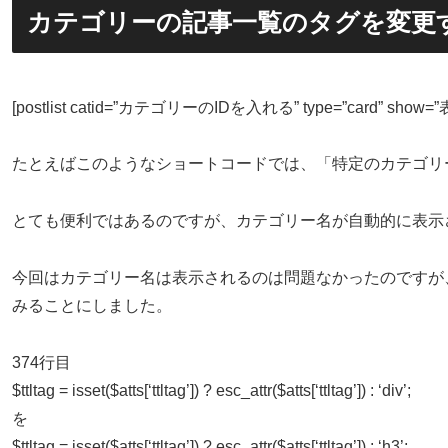
カテゴリーの記事一覧のタグを変更
[postlist catid=”カテゴリーのIDを入れる” type=”card” 
たとえばこのようなショートコードでは、「特定のカテゴリ
とても便利ではあるのですが、カテゴリー名が自動的に表示さ
今回はカテゴリー名は表示されるのは問題なかったのですが、
みることにしました。
374行目
$ttltag = isset($atts[‘ttltag’]) ? esc_attr($atts[‘ttltag’]) : ‘div’;
を
$ttltag = isset($atts[‘ttltag’]) ? esc_attr($atts[‘ttltag’]) : ‘h3’;