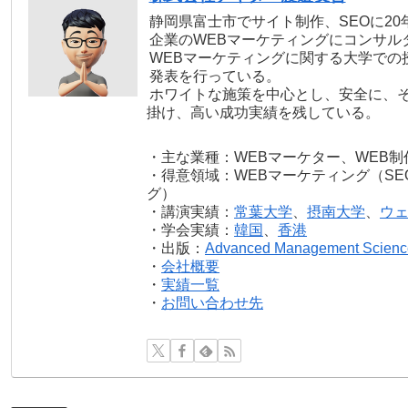
静岡県富士市でサイト制作、SEOに2
企業のWEBマーケティングにコンサル
WEBマーケティングに関する大学での
発表を行っている。
ホワイトな施策を中心とし、安全に、
掛け、高い成功実績を残している。
・主な業種：WEBマーケター、WEB制
・得意領域：WEBマーケティング（SE
グ）
・講演実績：
常葉大学
、
摂南大学
、
ウ
・学会実績：
韓国
、
香港
・出版：
Advanced Management Scienc
・
会社概要
・
実績一覧
・
お問い合わせ先