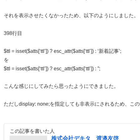
それを表示させたくなかったため、以下のようにしました。
398行目
$ttl = isset($atts[‘ttl’]) ? esc_attr($atts[‘ttl’]) : ‘新着記事’;
を
$ttl = isset($atts[‘ttl’]) ? esc_attr($atts[‘ttl’]) : ”;
こんな感じにしてみたら思ったようにできました。
ただし
display: none;
を指定しても非表示にされるため、この
この記事を書いた人
株式会社デキタ 渡邉友啓