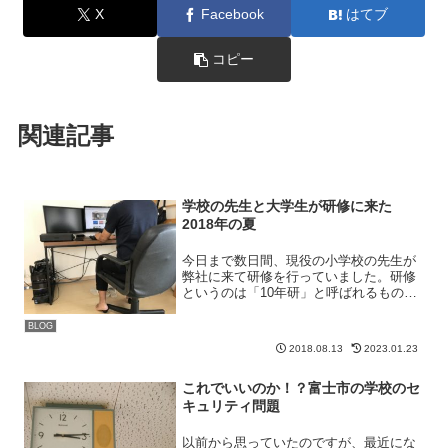
X
Facebook
はてブ
コピー
関連記事
学校の先生と大学生が研修に来た
2018年の夏
今日まで数日間、現役の小学校の先生が
弊社に来て研修を行っていました。研修
というのは「10年研」と呼ばれるもの
で、学校の先生になって10年経つ先生が
一般の会社に行き研修を行ってくるとい
BLOG
うものです。学校の先生としての見聞を
2018.08.13
2023.01.23
広めるといった意味合い...
これでいいのか！？富士市の学校のセ
キュリティ問題
以前から思っていたのですが、最近にな