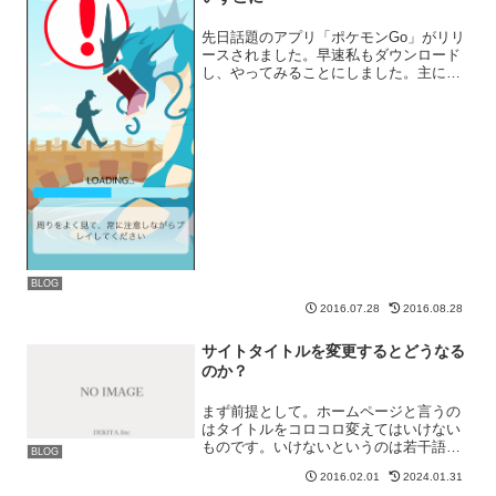
先日話題のアプリ「ポケモンGo」がリリ
ースされました。早速私もダウンロード
し、やってみることにしました。主にプ
レイをするのは富士市、富士宮市周辺と
なります。その上で色々気付いたことを
紹介していきたいと思います。臨時情
報：ついにピカチュウをゲ...
BLOG
2016.07.28
2016.08.28
サイトタイトルを変更するとどうなる
のか？
まず前提として。ホームページと言うの
はタイトルをコロコロ変えてはいけない
ものです。いけないというのは若干語弊
BLOG
がありますが、コロコロ変えるのは止め
2016.02.01
2024.01.31
たほうが良いです。なぜなら、タイトル