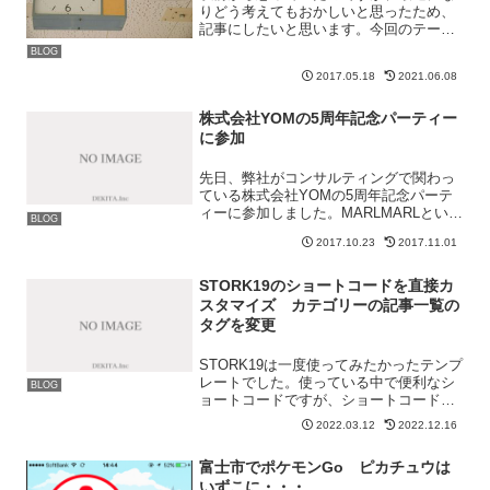
りどう考えてもおかしいと思ったため、
記事にしたいと思います。今回のテーマ
は「学校のセキュリティについて」で
BLOG
す。タイトルでは「富士市の学校 セキ
2017.05.18
2021.06.08
ュリティ問題」としていますが、富士市
に限った話ではありません。...
株式会社YOMの5周年記念パーティー
に参加
先日、弊社がコンサルティングで関わっ
ている株式会社YOMの5周年記念パーテ
ィーに参加しました。MARLMARLといっ
BLOG
たほうが世間的には知名度があるかと思
2017.10.23
2017.11.01
います。パーティーなんてめったに出席
したことがないので、事前に社員の人に
「どんな格好で行...
STORK19のショートコードを直接カ
スタマイズ カテゴリーの記事一覧の
タグを変更
STORK19は一度使ってみたかったテンプ
レートでした。使っている中で便利なシ
BLOG
ョートコードですが、ショートコードか
ら排出されるタイトルをdivからh2やh3に
2022.03.12
2022.12.16
変更したかったのと、「新着記事」とい
うショートコードのタイトルを変更した
富士市でポケモンGo ピカチュウは
かったため...
いずこに・・・