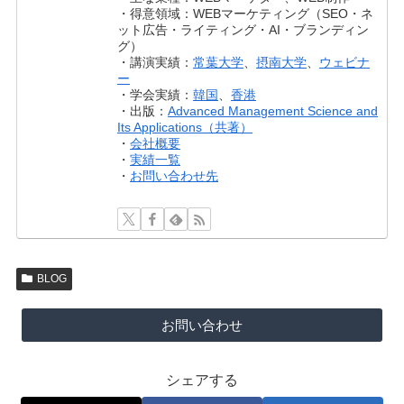
・得意領域：WEBマーケティング（SEO・ネ
ット広告・ライティング・AI・ブランディン
グ）
・講演実績：
常葉大学
、
摂南大学
、
ウェビナ
ー
・学会実績：
韓国
、
香港
・出版：
Advanced Management Science and
Its Applications（共著）
・
会社概要
・
実績一覧
・
お問い合わせ先
BLOG
お問い合わせ
シェアする