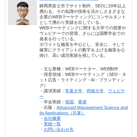
静岡県富士市でサイト制作、SEOに20年以上
携わる。その知識や技術を活かしさまざまな
企業のWEBマーケティングにコンサルタント
として携わり実績を出している。
WEBマーケティングに関する大学での授業や
ウェビナーでの登壇、さらには国際学会での
発表を行っている。
ホワイトな施策を中心とし、安全に、そして
確実にクライアントの数字を上げる施策を心
掛け、高い成功実績を残している。
・主な業種：WEBマーケター、WEB制作
・得意領域：WEBマーケティング（SEO・ネ
ット広告・ライティング・AI・ブランディン
グ）
・講演実績：
常葉大学
、
摂南大学
、
ウェビナ
ー
・学会実績：
韓国
、
香港
・出版：
Advanced Management Science and
Its Applications（共著）
・
会社概要
・
実績一覧
・
お問い合わせ先