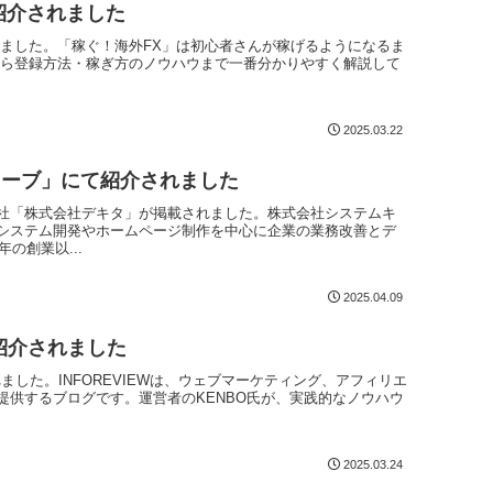
紹介されました
れました。「稼ぐ！海外FX」は初心者さんが稼げるようになるま
から登録方法・稼ぎ方のノウハウまで一番分かりやすく解説して
2025.03.22
ューブ」にて紹介されました
社「株式会社デキタ」が掲載されました。株式会社システムキ
システム開発やホームページ制作を中心に企業の業務改善とデ
の創業以...
2025.04.09
て紹介されました
れました。INFOREVIEWは、ウェブマーケティング、アフィリエ
供するブログです。​運営者のKENBO氏が、実践的なノウハウ
2025.03.24