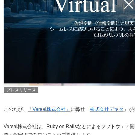
プレスリリース
このたび、
「Vareal株式会社」
に弊社「
株式会社デキタ
」が
Vareal株式会社は、Ruby on Railsなどによるソフトウ
発・保守までをワンストップ提供します。