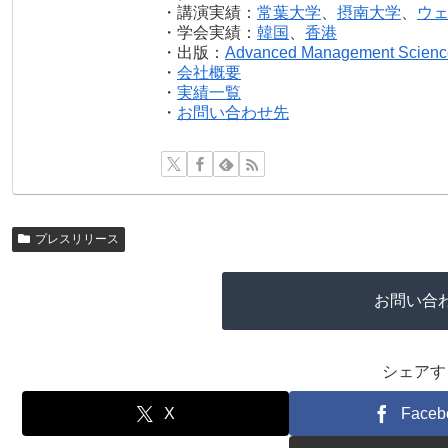
・講演実績：
常葉大学
、
摂南大学
、
ウ
・学会実績：
韓国
、
香港
・出版：
Advanced Management Scienc
・
会社概要
・
実績一覧
・
お問い合わせ先
プレスリリース
お問い合
シェアす
X
Faceb