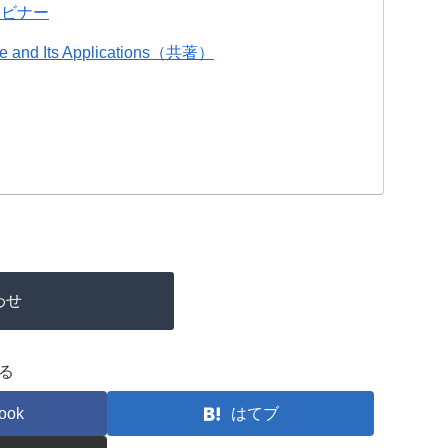
ェビナー
e and Its Applications（共著）
わせ
る
ook
はてブ