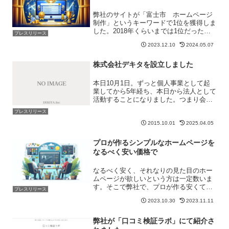
弊社のサイトが「富士市 ホームページ
制作」というキーワードで1位を獲得しま
した。2018年くらいまでは1位だったの
プレスリリース
ですが、クライアントの仕事を中心にま
2023.12.10
2024.05.07
ったく手をかけていなかったため、どん
どん順位が落ち、一時は30位くらいまで
落ちてしまってい...
株式会社デキタを設立しました
本日10月1日。ずっと個人事業として起
業してから5年経ち、本日から法人として
活動することになりました。つまり会社
にしたわけです。周りからは「法人にし
プレスリリース
ないの？」と言われ続けてきたわけです
2015.10.01
2025.04.05
が、いろいろ考えるところがあり、今日
まで延ばし延ばしにし...
プロが作るシンプルなホームページを
なるべく安い価格で
なるべく安く、それなりの見た目のホー
ムページが欲しいという方は一定数いま
す。そこで弊社で、プロが作る安くてシ
プレスリリース
ンプルなホームページ制作プランを開始
2023.10.30
2023.11.11
しました。ただ安いだけではありませ
ん。カスタマイズをすることもでき、さ
らにレベルの高いサイトに構...
弊社が「口コミ検証ラボ」にて紹介さ