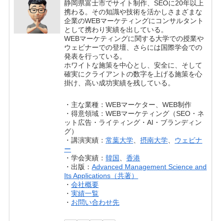
静岡県富士市でサイト制作、SEOに20年以上
携わる。その知識や技術を活かしさまざまな
企業のWEBマーケティングにコンサルタント
として携わり実績を出している。
WEBマーケティングに関する大学での授業や
ウェビナーでの登壇、さらには国際学会での
発表を行っている。
ホワイトな施策を中心とし、安全に、そして
確実にクライアントの数字を上げる施策を心
掛け、高い成功実績を残している。
・主な業種：WEBマーケター、WEB制作
・得意領域：WEBマーケティング（SEO・ネ
ット広告・ライティング・AI・ブランディン
グ）
・講演実績：
常葉大学
、
摂南大学
、
ウェビナ
ー
・学会実績：
韓国
、
香港
・出版：
Advanced Management Science and
Its Applications（共著）
・
会社概要
・
実績一覧
・
お問い合わせ先