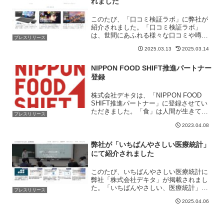
れました
このたび、「口コミ検証ラボ」に弊社が
紹介されました。「口コミ検証ラボ」
は、世間にあふれる様々な口コミや噂の
プレスリリース
真相に迫る、信頼のおける情報発信サイ
2025.03.13
2025.03.14
トです。PC機器や家電、食品、書籍、フ
ァッションなど、多岐にわたるジャンル
の商品・サービスについて...
NIPPON FOOD SHIFT推進パートナー
登録
株式会社デキタは、「NIPPON FOOD
SHIFT推進パートナー」に登録させてい
ただきました。「食」は人間が生きてい
プレスリリース
く上で非常に重要な要素です。食を得る
2023.04.08
ためには費者、生産者、食品関連事業者
と、すべての人たちが絡み合うことが重
要であると考...
弊社が「いちばんやさしい医療統計」
にて紹介されました
このたび、いちばんやさしい医療統計に
弊社「株式会社デキタ」が掲載されまし
た。「いちばんやさしい、医療統計」
プレスリリース
は、株式会社データシードが運営する医
2025.04.06
療統計に関する情報を提供するウェブサ
イトです。​数式にとらわれず、イメージ
として統計を理解できるよ...