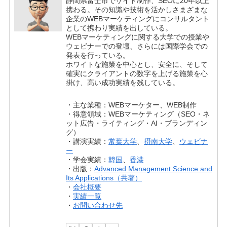
静岡県富士市でサイト制作、SEOに20年以上
携わる。その知識や技術を活かしさまざまな
企業のWEBマーケティングにコンサルタント
として携わり実績を出している。
WEBマーケティングに関する大学での授業や
ウェビナーでの登壇、さらには国際学会での
発表を行っている。
ホワイトな施策を中心とし、安全に、そして
確実にクライアントの数字を上げる施策を心
掛け、高い成功実績を残している。
・主な業種：WEBマーケター、WEB制作
・得意領域：WEBマーケティング（SEO・ネ
ット広告・ライティング・AI・ブランディン
グ）
・講演実績：
常葉大学
、
摂南大学
、
ウェビナ
ー
・学会実績：
韓国
、
香港
・出版：
Advanced Management Science and
Its Applications（共著）
・
会社概要
・
実績一覧
・
お問い合わせ先