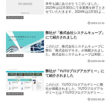
本年も誠にありがとうございました。
2023年は12月30日にて全業務を終了とさ
せていただきます。2024年は1月3日より
業務を行わせていただきます。お問い合
プレスリリース
わせは問い合わせフォームにて年末年始
2023.12.31
も承っております。
弊社が「株式会社システムキューブ」
にて紹介されました
このたび、株式会社システムキューブに
弊社「株式会社デキタ」が掲載されまし
た。株式会社システムキューブは和歌山
プレスリリース
県和歌山市に拠点を構え、システム開発
2025.04.09
やホームページ制作を中心に企業の業務
改善とデジタル活用を支援している会社
です。2009年の創業以...
弊社が「YUTOブログアカデミー」に
て紹介されました
このたび、YUTOブログアカデミーに弊
社が掲載されました。YUTOブログアカ
デミーとは？YUTOブログアカデミー
プレスリリース
は、ブログ初心者から中級者、上級者ま
2025.03.29
で幅広く対応したブログ運営に関する情
報を発信する専門メディアです。運営者
はエンジニア・SEO...