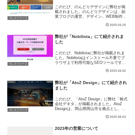
このたび、のんどりデザインに弊社が掲
載されました。のんどりデザインは、副
業ブログの運営、デザイン、WEB制作に
プレスリリース
関する情報を提供するサイトです。副業
2025.03.25
ブログの始め方や収益化の方法、
WordPressテーマAFFINGERの設定や活
用法、ブログ記...
弊社が「Nobilista」にて紹介されま
した
このたび、Nobilistaに弊社が掲載されま
した。​Nobilistaはインストール不要でブ
ラウザ上で利用可能なSEOツールです。
プレスリリース
毎日自動的にキーワードの検索順位を計
2025.04.02
測し保存してくれます。​これにより手間
なく最新の順位情報を把握できます。...
弊社が「AtoZ Design」にて紹介され
ました
このたび、「AtoZ Design」に弊社「株式
会社デキタ」が掲載されました。AtoZ
Designは、岡山県岡山市を拠点とし、中
プレスリリース
小企業や個人店舗向けに集客成果に直結
2025.06.03
するWeb制作サービスを提供していま
す。とくにSEO・MEO・AI検索対策...
2023年の営業について