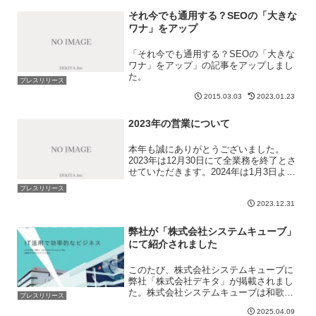
をサポートします。東京SEOメーカーで
は、ア...
それ今でも通用する？SEOの「大きな
ワナ」をアップ
「それ今でも通用する？SEOの「大きな
ワナ」をアップ」の記事をアップしまし
た。
プレスリリース
2015.03.03
2023.01.23
2023年の営業について
本年も誠にありがとうございました。
2023年は12月30日にて全業務を終了とさ
せていただきます。2024年は1月3日より
業務を行わせていただきます。お問い合
プレスリリース
わせは問い合わせフォームにて年末年始
2023.12.31
も承っております。
弊社が「株式会社システムキューブ」
にて紹介されました
このたび、株式会社システムキューブに
弊社「株式会社デキタ」が掲載されまし
た。株式会社システムキューブは和歌山
プレスリリース
県和歌山市に拠点を構え、システム開発
2025.04.09
やホームページ制作を中心に企業の業務