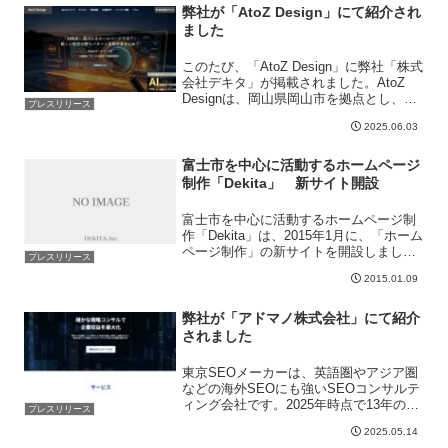
弊社が「AtoZ Design」にて紹介され
ました
このたび、「AtoZ Design」に弊社「株式
会社デキタ」が掲載されました。AtoZ
Designは、岡山県岡山市を拠点とし、中
プレスリリース
小企業や個人店舗向けに集客成果に直結
2025.06.03
するWeb制作サービスを提供していま
す。とくにSEO・MEO・AI検索対策...
富士市を中心に活動するホームページ
制作「Dekita」 新サイト開設
富士市を中心に活動するホームページ制
作「Dekita」は、2015年1月に、「ホーム
ページ制作」の新サイトを開設しまし
プレスリリース
た。Dekitaの活動自体は2010年からで
2015.01.09
す。今までは既存のクライアントからの
紹介と、個人的に依頼されホームページ
制作業...
弊社が「アドマノ株式会社」にて紹介
されました
東京SEOメーカーは、英語圏やアジア圏
などの海外SEOにも強いSEOコンサルテ
ィング会社です。2025年時点で13年の経
プレスリリース
験と2000社以上の実績を持ち、高度な
2025.05.14
SEO技術と知見で海外進出を目指す企業