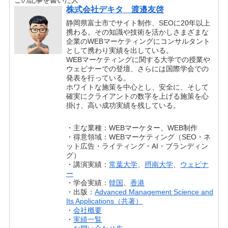
この記事を書いた人
株式会社デキタ 渡邉友啓
静岡県富士市でサイト制作、SEOに20年以上
携わる。その知識や技術を活かしさまざまな
企業のWEBマーケティングにコンサルタント
として携わり実績を出している。
WEBマーケティングに関する大学での授業や
ウェビナーでの登壇、さらには国際学会での
発表を行っている。
ホワイトな施策を中心とし、安全に、そして
確実にクライアントの数字を上げる施策を心
掛け、高い成功実績を残している。
・主な業種：WEBマーケター、WEB制作
・得意領域：WEBマーケティング（SEO・ネ
ット広告・ライティング・AI・ブランディン
グ）
・講演実績：
常葉大学
、
摂南大学
、
ウェビナ
ー
・学会実績：
韓国
、
香港
・出版：
Advanced Management Science and
Its Applications（共著）
・
会社概要
・
実績一覧