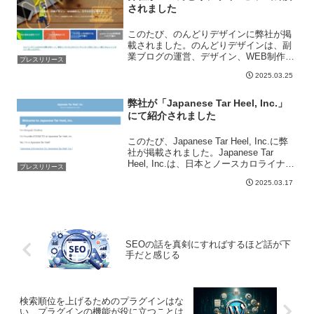
されました
このたび、のんどりデザインに弊社が掲
載されました。のんどりデザインは、副
業ブログの運営、デザイン、WEB制作に
プレスリリース
関する情報を提供するサイトです。副業
2025.03.25
ブログの始め方や収益化の方法、
WordPressテーマAFFINGERの設定や活
用法、ブログ記...
弊社が「Japanese Tar Heel, Inc.」
にて紹介されました
このたび、Japanese Tar Heel, Inc.に弊
社が掲載されました。​Japanese Tar
Heel, Inc.は、日本とノースカロライナ州
プレスリリース
の架け橋として、文化交流、ビジネスパ
2025.03.17
ートナーシップ、コミュニティの連携を
強化すること...
SEOの話を真剣にすればするほど話が下
手だと感じる
検索順位を上げるためのプラグインはな
い プラグインの機能が役に立つことは