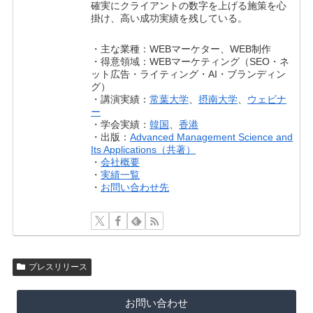
確実にクライアントの数字を上げる施策を心
掛け、高い成功実績を残している。
・主な業種：WEBマーケター、WEB制作
・得意領域：WEBマーケティング（SEO・ネ
ット広告・ライティング・AI・ブランディン
グ）
・講演実績：
常葉大学
、
摂南大学
、
ウェビナ
ー
・学会実績：
韓国
、
香港
・出版：
Advanced Management Science and
Its Applications（共著）
・
会社概要
・
実績一覧
・
お問い合わせ先
プレスリリース
お問い合わせ