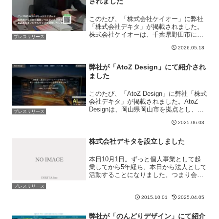
されました
このたび、「株式会社ケイオー」に弊社
「株式会社デキタ」が掲載されました。
株式会社ケイオーは、千葉県野田市に本
プレスリリース
社を構えるオリジナルグッズ・ノベルテ
2026.05.18
ィグッズの企画、開発、製造会社です。
1978年の創業以来、プラスチック製品や
皮革製品の製造で培っ...
弊社が「AtoZ Design」にて紹介され
ました
このたび、「AtoZ Design」に弊社「株式
会社デキタ」が掲載されました。AtoZ
Designは、岡山県岡山市を拠点とし、中
プレスリリース
小企業や個人店舗向けに集客成果に直結
2025.06.03
するWeb制作サービスを提供していま
す。とくにSEO・MEO・AI検索対策...
株式会社デキタを設立しました
本日10月1日。ずっと個人事業として起
業してから5年経ち、本日から法人として
活動することになりました。つまり会社
にしたわけです。周りからは「法人にし
プレスリリース
ないの？」と言われ続けてきたわけです
2015.10.01
2025.04.05
が、いろいろ考えるところがあり、今日
まで延ばし延ばしにし...
弊社が「のんどりデザイン」にて紹介