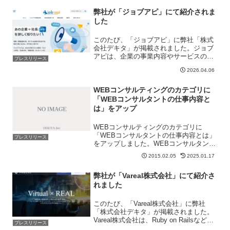
行の専門会社です。店舗巡回や医療施設
ラウンダー、店頭調査、...
弊社が「ジョブアピ」にて紹介されま
した
このたび、「ジョブアピ」に弊社「株式
会社デキタ」が掲載されました。ジョブ
アピは、企業の事業内容やサービスの特
プレスリリース
徴、口コミ・評判、社員の声、採用情報
2026.04.06
などを、取材記事を通じてわかりやすく
紹介している情報メディアです。IT・通
信、建設・不動産、医療...
WEBコンサルティングのカテゴリに
「WEBコンサルタントの仕事内容と
は」をアップ
WEBコンサルティングのカテゴリに
「WEBコンサルタントの仕事内容とは」
プレスリリース
をアップしました。WEBコンサルタント
の仕事は「色々な人と喜びを分かち合い
2015.02.05
2025.01.17
たい」という気持ちから始めました。収
入面でのリスク分散目的もあります。ア
弊社が「Vareal株式会社」にて紹介さ
フィリエイトを長年行っ...
れました
このたび、「Vareal株式会社」に弊社
「株式会社デキタ」が掲載されました。
Vareal株式会社は、Ruby on Railsなどに
プレスリリース
よるソフトウェア開発とDX支援を中核