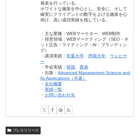
発表を行っている。
ホワイトな施策を中心とし、安全に、そして
確実にクライアントの数字を上げる施策を心
掛け、高い成功実績を残している。
・主な業種：WEBマーケター、WEB制作
・得意領域：WEBマーケティング（SEO・ネ
ット広告・ライティング・AI・ブランディン
グ）
・講演実績：
常葉大学
、
摂南大学
、
ウェビナ
ー
・学会実績：
韓国
、
香港
・出版：
Advanced Management Science and
Its Applications（共著）
・
会社概要
・
実績一覧
・
お問い合わせ先
プレスリリース