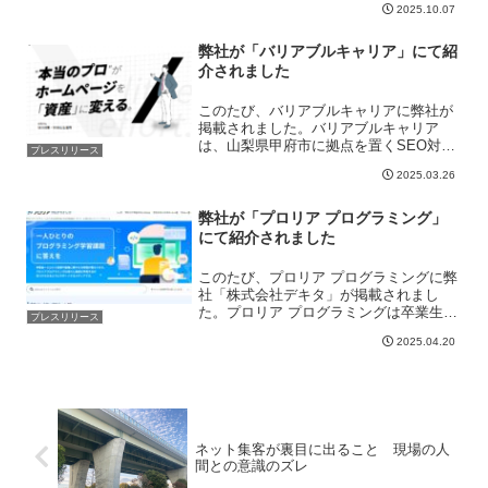
2025.10.07
に、要件定義・設計・UI/UX・開発・保
守までをワンストップ提供します。...
弊社が「バリアブルキャリア」にて紹
介されました
このたび、バリアブルキャリアに弊社が
掲載されました。バリアブルキャリア
は、山梨県甲府市に拠点を置くSEO対策
プレスリリース
およびWebマーケティングの専門企業で
2025.03.26
す。主にSEO対策、Web広告運用、サイ
ト制作、競合分析、アクセス解析などの
サービスを提供して...
弊社が「プロリア プログラミング」
にて紹介されました
このたび、プロリア プログラミングに弊
社「株式会社デキタ」が掲載されまし
た。プロリア プログラミングは卒業生と
プレスリリース
在学生の口コミを集めたプログラミング
2025.04.20
スクールの口コミサイトです。プログラ
ミングスクール比較情報ProRea（プロリ
ア）の「プログラ...
ネット集客が裏目に出ること 現場の人
間との意識のズレ