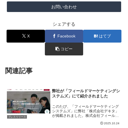
お問い合わせ
シェアする
X
Facebook
はてブ
コピー
関連記事
弊社が「フィールドマーケティングシ
ステムズ」にて紹介されました
このたび、「フィールドマーケティング
システムズ」に弊社「株式会社デキタ」
が掲載されました。株式会社フィールド
プレスリリース
マーケティングシステムズ（FMS）は、
2025.10.24
現場主義を徹底するラウンダー・営業代