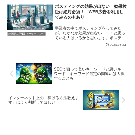
ポスティングの効果が出ない 効果検
証は絶対必須！ WEB広告を利用し
てみるのもあり
事業者の中でポスティングをしてみた
が、なかなか効果が出ない・・・と思っ
静岡県のWEBマーケティング
ている人はいるかと思います。ポスティ
ングは万能な宣伝方法ではないと思って
2024.06.23
います。業種によって向き不向きがあり
ます。そのようなときは、違った宣伝方
法を試してみるとよいかもし...
SEOで狙って良いキーワードと悪いキー
ワード キーワード選定の間違いは大損
することも
インターネット上の「稼げる方法教えま
す」はよく判断してほしい