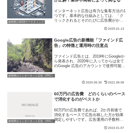
が正解？業界や商材によって異なる
インターネット広告は有力な集客方法の1
つです。基本的な仕組みとしては、「ク
リックされるとそのたびに広告費がかか
静岡県のWEBマーケティング
るようになっている」ということです。
2025.01.13
そしてどの順位に広告が表示されるのか
はオークション型となっています。なの
であくまでも基本的には...
Google広告の新機能「ファインド広
告」の特徴と運用時の注意点
ファインド広告とは、2019年にGoogleか
ら発表され、2020年に入ってからは全て
のGoogle 広告のアカウントで使用可能に
なった新機能です。新機能と言うことで
特徴や運用方法がよくわからない方も多
静岡県のインターネット広告（PPC）
いのではないでしょうか。ファインド広
2020.06.30
2021.06.08
告...
60万円の広告費 どのくらいのペース
で消化するのがベストか
60万円の広告費であれば、2か月前後で
消化するペースで広告出稿した方が効果
測定しやすいです。広告運用の手数料も
静岡県のインターネット広告（PPC）
必要となるため、予算組はその辺りも考
2023.01.07
えた方がよいでしょう。