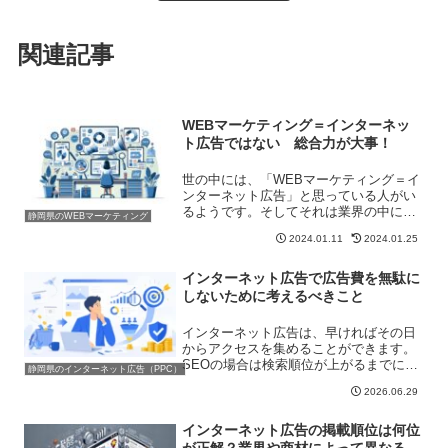
関連記事
WEBマーケティング＝インターネッ
ト広告ではない 総合力が大事！
世の中には、「WEBマーケティング＝イ
ンターネット広告」と思っている人がい
るようです。そしてそれは業界の中にも
静岡県のWEBマーケティング
います。WEBマーケティングは学校で習
2024.01.11
2024.01.25
っているわけでもなく、どこかで資格を
取得するわけでもないため、それぞれの
解釈に違いはどうして...
インターネット広告で広告費を無駄に
しないために考えるべきこと
インターネット広告は、早ければその日
からアクセスを集めることができます。
SEOの場合は検索順位が上がるまでに時
静岡県のインターネット広告（PPC）
間がかかりますが、広告であれば設定が
2026.06.29
完了し審査が通ればすぐに表示される可
能性があります。そのため「すぐに集客
したい」という場合には...
インターネット広告の掲載順位は何位