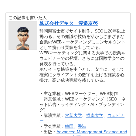
この記事を書いた人
株式会社デキタ 渡邉友啓
静岡県富士市でサイト制作、SEOに20年以上
携わる。その知識や技術を活かしさまざまな
企業のWEBマーケティングにコンサルタント
として携わり実績を出している。
WEBマーケティングに関する大学での授業や
ウェビナーでの登壇、さらには国際学会での
発表を行っている。
ホワイトな施策を中心とし、安全に、そして
確実にクライアントの数字を上げる施策を心
掛け、高い成功実績を残している。
・主な業種：WEBマーケター、WEB制作
・得意領域：WEBマーケティング（SEO・ネ
ット広告・ライティング・AI・ブランディン
グ）
・講演実績：
常葉大学
、
摂南大学
、
ウェビナ
ー
・学会実績：
韓国
、
香港
・出版：
Advanced Management Science and