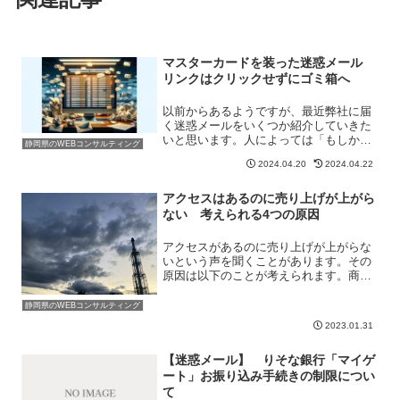
マスターカードを装った迷惑メール
リンクはクリックせずにゴミ箱へ
以前からあるようですが、最近弊社に届
く迷惑メールをいくつか紹介していきた
いと思います。人によっては「もしかし
静岡県のWEBコンサルティング
たら関係のあるメールかもしれな
2024.04.20
2024.04.22
い・・・」と思い、掲載されているリン
クを押してしまうかもしれません。そう
いったことへの注意喚起のために...
アクセスはあるのに売り上げが上がら
ない 考えられる4つの原因
アクセスがあるのに売り上げが上がらな
いという声を聞くことがあります。その
原因は以下のことが考えられます。商品
やサービスに興味のない人のアクセスが
集まっている思っているほど多いアクセ
静岡県のWEBコンサルティング
ス数ではないユーザーが興味を失ってし
2023.01.31
まうようなサイトになって...
【迷惑メール】 りそな銀行「マイゲ
ート」お振り込み手続きの制限につい
て