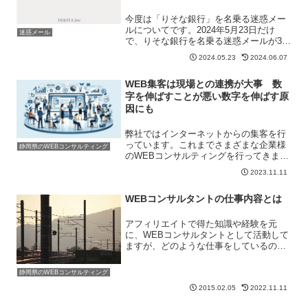
今度は「りそな銀行」を名乗る迷惑メー
ルについてです。2024年5月23日だけ
迷惑メール
で、りそな銀行を名乗る迷惑メールが3通
届きました。送信元は以下となります。
2024.05.23
2024.06.07
kxrhc@tsutaeyo.deci.jpsyvaecm
@tanigu
chi-gumi....
WEB集客は現場との連携が大事 数
字を伸ばすことが悪い数字を伸ばす原
因にも
弊社ではインターネットからの集客を行
っています。これまでさまざまな企業様
静岡県のWEBコンサルティング
のWEBコンサルティングを行ってきまし
た。その中で、「WEBからの数字は伸び
2023.11.11
ていても、なかなか売り上げが伸び切ら
ない」という現象を目にしたことがあり
WEBコンサルタントの仕事内容とは
ます。売り上げは伸び...
アフィリエイトで得た知識や経験を元
に、WEBコンサルタントとして活動して
ますが、どのような仕事をしているのか
想像できない方も多いのではないでしょ
うか。そこで今回は、「WEBコンサルタ
静岡県のWEBコンサルティング
ントの仕事内容」をお話したいと思いま
2015.02.05
2022.11.11
す。予めお話しておきま...