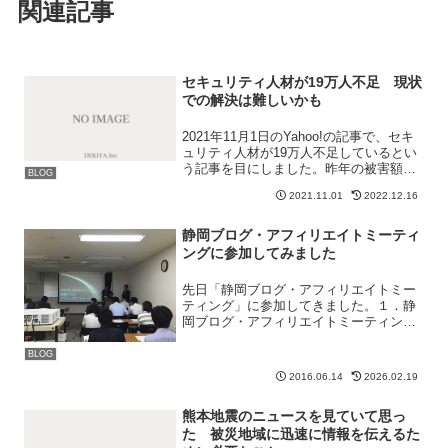
関連記事
セキュリティ人材が19万人不足 現状
での解決は難しいかも
2021年11月1日のYahoo!の記事で、セキ
ュリティ人材が19万人不足しているとい
う記事を目にしました。昨年の被害額
BLOG
220億円 深刻化するサイバー犯罪と、
2021.11.01
2022.12.16
遅れている日本の人材育成セキュリティ
に関してあまり詳しくはないのですが、
それはある...
静岡ブログ・アフィリエイトミーティ
ングに参加してみました
先日「静岡ブログ・アフィリエイトミー
ティング」に参加してきました。１．静
岡ブログ・アフィリエイトミーティング
とは？たまたまなんですが、Facebookの
タイムラインに「かん吉さんがセミナー
BLOG
やるってよ」と言った感じの投稿が流れ
2016.06.14
2026.02.19
ていて「お？」と...
熊本地震のニュースを見ていて思っ
た 被災地域に迅速に情報を伝えるた