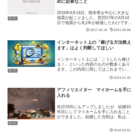
めに必要なこと
2016年4月14日。熊本県を中心に大きな
地震が起こりました。翌2017年の4月14
BLOG
日で地震から丸1年が経過したわけです
が、関連のニュースを見て思ったことが
2017.04.18
2021.06.08
ありました。地震で役所内のサーバーが
ダウンし、ホームページから情報を提供
インターネット上の「稼げる方法教え
することがで...
ます」はよく判断してほしい
インターネット上には「こうしたら稼げ
る！」といった内容のものが数多くあり
ます。この内容に関してはこれまでいろ
BLOG
いろな人に話をしてきましたが、事実で
2024.01.30
はあります。インターネットを利用して
利益を上げることができます。現在では
当たり前となったYouT...
アフィリエイター マイホームを手に
入れる
先日SNSにもアップしましたが、結婚10
年目にしてマイホームを手に入れること
ができました。結婚した当初は、私はま
だ塾の講師をしていました。その時は収
BLOG
入が非常に少なく、良く結婚できたもの
2016.03.31
だと、そして奥さんも良く結婚してくれ
たと今考えると思いま...