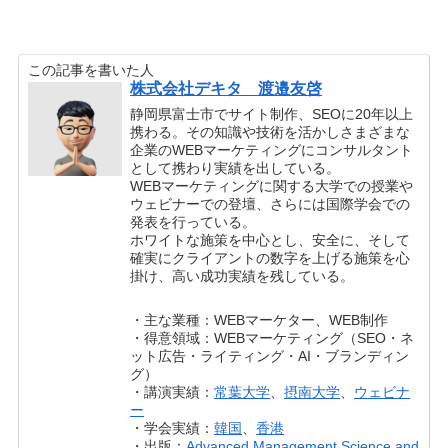
この記事を書いた人
株式会社デキタ 渡邉友啓
静岡県富士市でサイト制作、SEOに20年以上
携わる。その知識や技術を活かしさまざまな
企業のWEBマーケティングにコンサルタント
として携わり実績を出している。
WEBマーケティングに関する大学での授業や
ウェビナーでの登壇、さらには国際学会での
発表を行っている。
ホワイトな施策を中心とし、安全に、そして
確実にクライアントの数字を上げる施策を心
掛け、高い成功実績を残している。
・主な業種：WEBマーケター、WEB制作
・得意領域：WEBマーケティング（SEO・ネ
ット広告・ライティング・AI・ブランディン
グ）
・講演実績：
常葉大学
、
摂南大学
、
ウェビナ
ー
・学会実績：
韓国
、
香港
・出版：
Advanced Management Science and