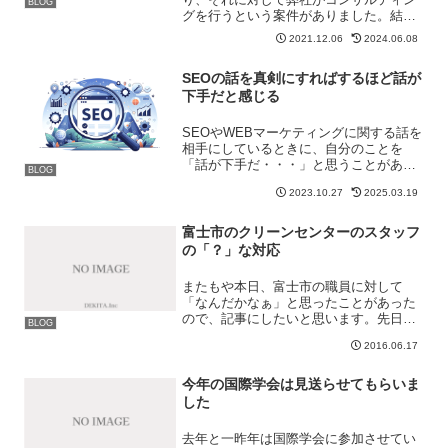
BLOG
グを行うという案件がありました。結果
として弊社が参加することはなかったの
2021.12.06
2024.06.08
ですが、ミーティングを行う上で伝え方
が難しいと思うことがありました。明ら
SEOの話を真剣にすればするほど話が
かに売り上げアップできそ...
下手だと感じる
SEOやWEBマーケティングに関する話を
相手にしているときに、自分のことを
「話が下手だ・・・」と思うことがあり
BLOG
ます。話の内容によってなのですが、と
2023.10.27
2025.03.19
くにはじめて話をする人に対して「全部
教えてあげたい」と思ってしまい、結果
的に話が長くなってしま...
富士市のクリーンセンターのスタッフ
の「？」な対応
またもや本日、富士市の職員に対して
「なんだかなぁ」と思ったことがあった
ので、記事にしたいと思います。先日の
BLOG
ハチの件もそうですが、富士市の対応に
2016.06.17
は「？」が付くことが多く感じます。真
面目に働いている職員もいる一方、
「？」な職員がいると、悪い印象...
今年の国際学会は見送らせてもらいま
した
去年と一昨年は国際学会に参加させてい