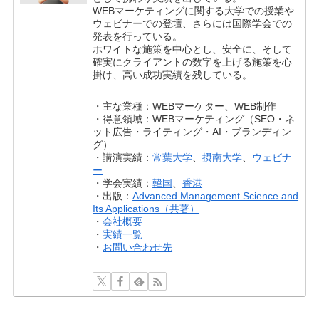
WEBマーケティングに関する大学での授業や
ウェビナーでの登壇、さらには国際学会での
発表を行っている。
ホワイトな施策を中心とし、安全に、そして
確実にクライアントの数字を上げる施策を心
掛け、高い成功実績を残している。
・主な業種：WEBマーケター、WEB制作
・得意領域：WEBマーケティング（SEO・ネ
ット広告・ライティング・AI・ブランディン
グ）
・講演実績：
常葉大学
、
摂南大学
、
ウェビナ
ー
・学会実績：
韓国
、
香港
・出版：
Advanced Management Science and
Its Applications（共著）
・
会社概要
・
実績一覧
・
お問い合わせ先