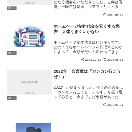
ただく機会をいただきました。去年は香
港。一昨年は韓国。⇒アフィリエイター
BLOG
が国際学会で発表 2018年in香港⇒アフ
2019.05.11
ィリエイターが国際学会で論文発表！非
常に良い経験であり、今年も参加したい
と考えていたのです...
ホームページ制作代金を安くする弊
害 大体うまくいかない
ホームページ制作代金はピンキリです。
どのようなホームページを作成するのか
によって、金額がだいぶ変わってきま
BLOG
す。そのため安ければ10万円くらいから
2023.10.13
2025.05.25
でも作ることはできます。しかしそれで
は文字が並んでいるだけであったり、画
像が数枚掲載されている程...
2022年 合言葉は「ガンガン行こう
ぜ！」
2022年が始まりました。今年の合言葉は
「ガンガン行こうぜ！」です。今振り返
ってみると、今までまだ余裕があったと
BLOG
ころがありました。それで満足できる結
2022.01.04
果となっているかというと、そうではあ
りませんでした。時間は戻っては来ず後
悔はしたくないため、...