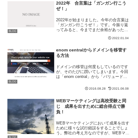
「？」な職員がいると、悪い印象...
2022年 合言葉は「ガンガン行こう
ぜ！」
2022年が始まりました。今年の合言葉は
「ガンガン行こうぜ！」です。今振り返
ってみると、今までまだ余裕があったと
BLOG
ころがありました。それで満足できる結
2022.01.04
果となっているかというと、そうではあ
りませんでした。時間は戻っては来ず後
悔はしたくないため、...
enom centralからドメインを移管す
る方法
ドメインの移管は何度もしているのです
が、そのたびに躓いてしまいます。今回
は「enom central」から「バリュードメ
イン」へドメインの移管をしようとした
BLOG
のですが、やはり躓いてしまいました。
2016.08.28
2021.06.08
ということで、「どのようにドメインを
移管するのか...
WEBマーケティングは高校受験と同
じ 成果を出すために総合得点で勝
負！
WEBマーケティングにおいて成果を出す
ために様々な試行錯誤をすることでしょ
う。弊社の考え方なのですが、WEBマー
ケティングは誰もが経験したことがある
BLOG