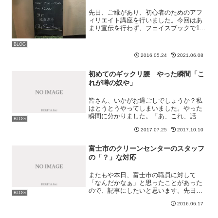
先日、ご縁があり、初心者のためのアフ
ィリエイト講座を行いました。今回はあ
まり宣伝を行わず、フェイスブックで1度
告知をさせていただいた程度です。その
ため、あまり人数は集まりませんでした
BLOG
が、その分、個人個人の悩みに応えられ
2016.05.24
2021.06.08
る環境でのセミナーとな...
初めてのギックリ腰 やった瞬間「こ
れが噂の奴や」
皆さん、いかがお過ごしでしょうか？私
はとうとうやってしまいました。やった
瞬間に分かりました。「あ、これ、話で
BLOG
聞いていた奴や」と。事の経緯を書き記
2017.07.25
2017.10.10
しておきたいと思います。私への戒め、
そして皆さんへの注意喚起という意味
で。先日、富士祭りがありま...
富士市のクリーンセンターのスタッフ
の「？」な対応
またもや本日、富士市の職員に対して
「なんだかなぁ」と思ったことがあった
ので、記事にしたいと思います。先日の
BLOG
ハチの件もそうですが、富士市の対応に
2016.06.17
は「？」が付くことが多く感じます。真
面目に働いている職員もいる一方、