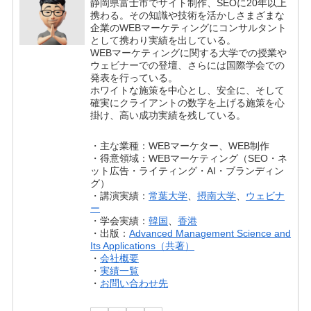
静岡県富士市でサイト制作、SEOに20年以上
携わる。その知識や技術を活かしさまざまな
企業のWEBマーケティングにコンサルタント
として携わり実績を出している。
WEBマーケティングに関する大学での授業や
ウェビナーでの登壇、さらには国際学会での
発表を行っている。
ホワイトな施策を中心とし、安全に、そして
確実にクライアントの数字を上げる施策を心
掛け、高い成功実績を残している。
・主な業種：WEBマーケター、WEB制作
・得意領域：WEBマーケティング（SEO・ネ
ット広告・ライティング・AI・ブランディン
グ）
・講演実績：
常葉大学
、
摂南大学
、
ウェビナ
ー
・学会実績：
韓国
、
香港
・出版：
Advanced Management Science and
Its Applications（共著）
・
会社概要
・
実績一覧
・
お問い合わせ先