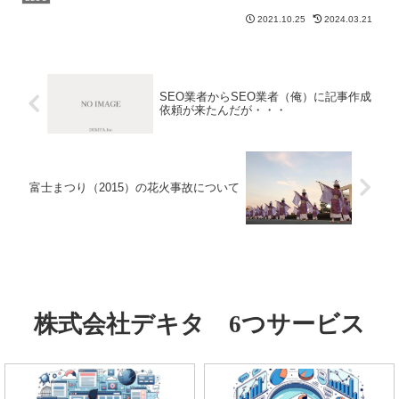
であろう「高校受験と同じ」であると考
2021.10.25
2024.03.21
えています。高校受験と言えば、国語、
数学、理科、社会、英...
SEO業者からSEO業者（俺）に記事作成
依頼が来たんだが・・・
富士まつり（2015）の花火事故について
株式会社デキタ 6つサービス