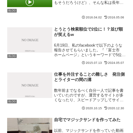
もそうだろうけど）、そんな私は長年
「hulu」を契約し続けています。つまり
BLOG
価値を見出しているということになるわ
けです。では、huluの良い所と悪い所を
2016.04.02
2016.05.06
紹介していきたいと...
とうとう検索順位で2位に！？並び順
が笑えるw
6月19日、私のfacebookで以下のような
報告させてもらいました。『「富士市
ホームページ」というキーワードで5位に
BLOG
入った』今回、2015年7月13日に「富士
2015.07.13
2024.05.07
市 ホームページ」というキーワードで
とうとう「2位」に表示されるようになり
まし...
仕事を外注することの難しさ 発注側
とライターの間の溝
数年前までなるべく自分一人で記事を書
いていたのですが、運営するサイトが多
くなったり、スピードアップしてサイト
BLOG
を構築したいと考えたりすると、どうし
2020.10.15
2020.12.30
ても手が足りなくなります。そこでここ
何年かは、「メインコンテンツは自分
で、そのほかのコンテンツは...
自宅でマジックサンドを作ってみた
以前、マジックサンドを作っていた動画