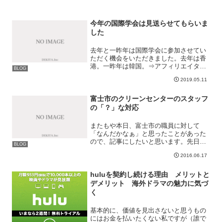
今年の国際学会は見送らせてもらいま
した
去年と一昨年は国際学会に参加させてい
ただく機会をいただきました。去年は香
港。一昨年は韓国。⇒アフィリエイター
BLOG
が国際学会で発表 2018年in香港⇒アフ
2019.05.11
ィリエイターが国際学会で論文発表！非
常に良い経験であり、今年も参加したい
と考えていたのです...
富士市のクリーンセンターのスタッフ
の「？」な対応
またもや本日、富士市の職員に対して
「なんだかなぁ」と思ったことがあった
ので、記事にしたいと思います。先日の
BLOG
ハチの件もそうですが、富士市の対応に
2016.06.17
は「？」が付くことが多く感じます。真
面目に働いている職員もいる一方、
「？」な職員がいると、悪い印象...
huluを契約し続ける理由 メリットと
デメリット 海外ドラマの魅力に気づ
く
基本的に、価値を見出さないと思うもの
にはお金を払いたくない私ですが（誰で