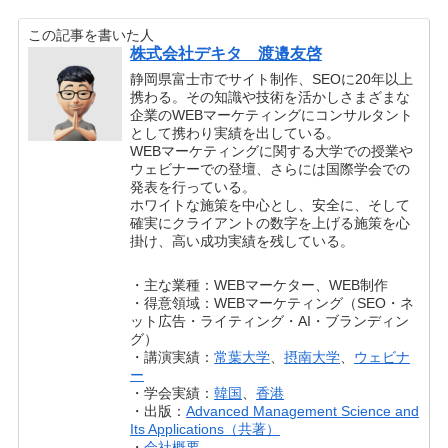
この記事を書いた人
株式会社デキタ 渡邉友啓
静岡県富士市でサイト制作、SEOに20年以上
携わる。その知識や技術を活かしさまざまな
企業のWEBマーケティングにコンサルタント
として携わり実績を出している。
WEBマーケティングに関する大学での授業や
ウェビナーでの登壇、さらには国際学会での
発表を行っている。
ホワイトな施策を中心とし、安全に、そして
確実にクライアントの数字を上げる施策を心
掛け、高い成功実績を残している。
・主な業種：WEBマーケター、WEB制作
・得意領域：WEBマーケティング（SEO・ネ
ット広告・ライティング・AI・ブランディン
グ）
・講演実績：
常葉大学
、
摂南大学
、
ウェビナ
ー
・学会実績：
韓国
、
香港
・出版：
Advanced Management Science and
Its Applications（共著）
・
会社概要