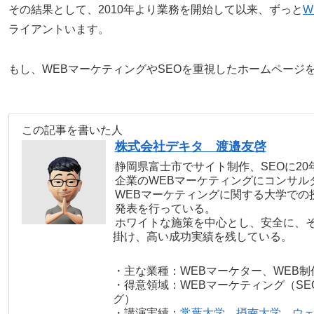
その結果として、2010年より業務を開始して以来、ずっと
W
ライアントいます。
もし、WEBマーケティングやSEOを重視したホームページ
この記事を書いた人
株式会社デキタ 渡邉友啓
静岡県富士市でサイト制作、SEOに2
企業のWEBマーケティングにコンサル
WEBマーケティングに関する大学での
発表を行っている。
ホワイトな施策を中心とし、安全に、
掛け、高い成功実績を残している。
・主な業種：WEBマーケター、WEB制
・得意領域：WEBマーケティング（SE
グ）
・講演実績：
常葉大学
、
摂南大学
、
ウ