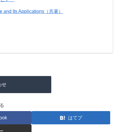
e and Its Applications（共著）
わせ
る
ook
はてブ
ー