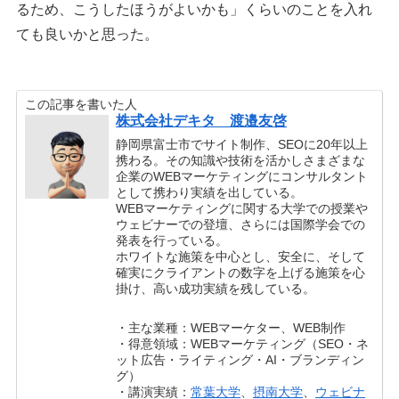
るため、こうしたほうがよいかも」くらいのことを入れ
ても良いかと思った。
この記事を書いた人
株式会社デキタ 渡邉友啓
静岡県富士市でサイト制作、SEOに20年以上
携わる。その知識や技術を活かしさまざまな
企業のWEBマーケティングにコンサルタント
として携わり実績を出している。
WEBマーケティングに関する大学での授業や
ウェビナーでの登壇、さらには国際学会での
発表を行っている。
ホワイトな施策を中心とし、安全に、そして
確実にクライアントの数字を上げる施策を心
掛け、高い成功実績を残している。
・主な業種：WEBマーケター、WEB制作
・得意領域：WEBマーケティング（SEO・ネ
ット広告・ライティング・AI・ブランディン
グ）
・講演実績：
常葉大学
、
摂南大学
、
ウェビナ