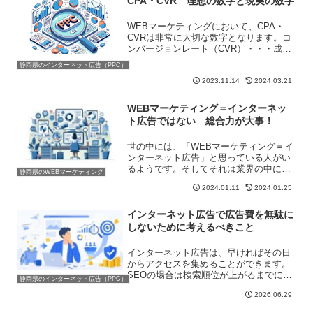
CPA・CVR 理想の数字と現実の数字
WEBマーケティングにおいて、CPA・
CVRは非常に大切な数字となります。コ
ンバージョンレート（CVR）・・・成約
率コストパーアクション（CPA）・・・
静岡県のインターネット広告（PPC）
顧客獲得単価つまり何人のお客さんに対
して、何件獲得できたのか。1件獲得する
2023.11.14
2024.03.21
ためにかかった...
WEBマーケティング＝インターネッ
ト広告ではない 総合力が大事！
世の中には、「WEBマーケティング＝イ
ンターネット広告」と思っている人がい
るようです。そしてそれは業界の中にも
静岡県のWEBマーケティング
います。WEBマーケティングは学校で習
2024.01.11
2024.01.25
っているわけでもなく、どこかで資格を
取得するわけでもないため、それぞれの
解釈に違いはどうして...
インターネット広告で広告費を無駄に
しないために考えるべきこと
インターネット広告は、早ければその日
からアクセスを集めることができます。
SEOの場合は検索順位が上がるまでに時
静岡県のインターネット広告（PPC）
間がかかりますが、広告であれば設定が
2026.06.29
完了し審査が通ればすぐに表示される可
能性があります。そのため「すぐに集客