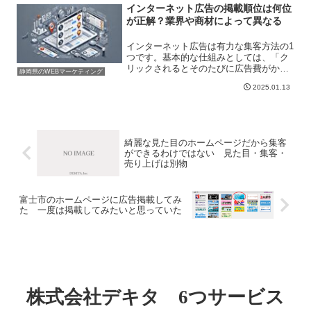
したい」という場合には...
インターネット広告の掲載順位は何位
が正解？業界や商材によって異なる
インターネット広告は有力な集客方法の1
つです。基本的な仕組みとしては、「ク
リックされるとそのたびに広告費がかか
静岡県のWEBマーケティング
るようになっている」ということです。
2025.01.13
そしてどの順位に広告が表示されるのか
はオークション型となっています。なの
であくまでも基本的には...
綺麗な見た目のホームページだから集客
ができるわけではない 見た目・集客・
売り上げは別物
富士市のホームページに広告掲載してみ
た 一度は掲載してみたいと思っていた
株式会社デキタ 6つサービス