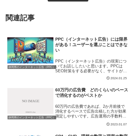
関連記事
PPC（インターネット広告）には限界
がある！ユーザーを選ぶことはできな
い
PPC（インターネット広告）の現実につ
いてお話ししたいと思います。PPCは
静岡県のインターネット広告（PPC）
SEO対策をする必要がなく、サイトが上
位表示していなかったとしても目立つ位
2024.01.25
置に広告を出すことができます。そのた
め競合のサイトが強くてなかなか上位表
60万円の広告費 どのくらいのペース
示しないようなキーワ...
で消化するのがベストか
60万円の広告費であれば、2か月前後で
消化するペースで広告出稿した方が効果
測定しやすいです。広告運用の手数料も
静岡県のインターネット広告（PPC）
必要となるため、予算組はその辺りも考
2023.01.07
えた方がよいでしょう。