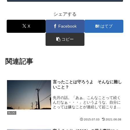
シェアする
X
Facebook
はてブ
コピー
関連記事
言ったことは守ろうよ そんなに難し
いこと？
先月の話。「あぁ、こんなことって続く
んだなぁ・・・」というような、自分に
とっては嫌なことが連続して起こりまし
た。私の考え方が良いのか悪いのか分か
BLOG
りませんが、その考えに基づき今の仕事
2015.07.03
2021.06.08
を行っており、それを変えるつもりは今
後もありません。少し意味...