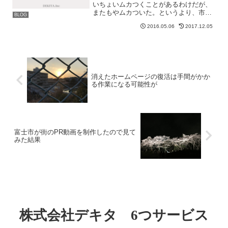
いちょいムカつくことがあるわけだが、
またもやムカついた。というより、市役
BLOG
所の事を好きな市民っているのだろう
2016.05.06
2017.12.05
か？良い噂を聞いたことがない。家の目
の前の空き事務所に、なんかの大きめの
ハチが巣を作り始めた。それ...
消えたホームページの復活は手間がかか
る作業になる可能性が
富士市が街のPR動画を制作したので見て
みた結果
株式会社デキタ 6つサービス