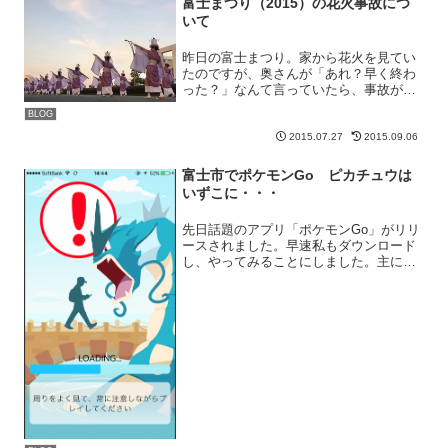
富士まつり（2015）の花火事故につ
いて
昨日の富士まつり。家から花火を見てい
たのですが、奥さんが「あれ？早く終わ
った？」なんて言っていたら、事故が起
き、最後の花火は上がっていないようで
BLOG
すね。確か、かりがね祭りの「投げ松
明」も数年前に事故になり場所を変更し
2015.07.27
2015.09.06
て、今の場所で行われるよう...
富士市でポケモンGo ピカチュウは
いずこに・・・
先日話題のアプリ「ポケモンGo」がリリ
ースされました。早速私もダウンロード
し、やってみることにしました。主にプ
レイをするのは富士市、富士宮市周辺と
なります。その上で色々気付いたことを
紹介していきたいと思います。臨時情
報：ついにピカチュウをゲ...