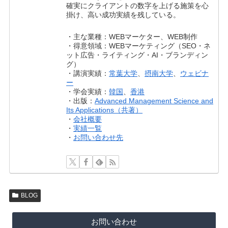
確実にクライアントの数字を上げる施策を心
掛け、高い成功実績を残している。
・主な業種：WEBマーケター、WEB制作
・得意領域：WEBマーケティング（SEO・ネ
ット広告・ライティング・AI・ブランディン
グ）
・講演実績：
常葉大学
、
摂南大学
、
ウェビナ
ー
・学会実績：
韓国
、
香港
・出版：
Advanced Management Science and
Its Applications（共著）
・
会社概要
・
実績一覧
・
お問い合わせ先
BLOG
お問い合わせ