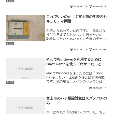
BLOG
2016.07.28
2016.08.28
これでいいのか！？富士市の学校のセ
キュリティ問題
以前から思っていたのですが、最近にな
りどう考えてもおかしいと思ったため、
記事にしたいと思います。今回のテーマ
は「学校のセキュリティについて」で
BLOG
す。タイトルでは「富士市の学校 セキ
2017.05.18
2021.06.08
ュリティ問題」としていますが、富士市
に限った話ではありません。...
MacでWindowsを利用するために
Boot Campを使ってわかったこと
MacでWindowsを使うためには「Boot
Camp」という仕組みを使えば実現可能
です。私の場合、メインのパソコンは
BLOG
Windowsで、外出用のパソコンはMacで
2023.01.15
す。メインパソコンは当然使い慣れてお
り、外出用のパソコンでもWindowsを...
富士市のハチ駆除対象はスズメバチの
み
本日は本気で市役所にムカついた。ちょ