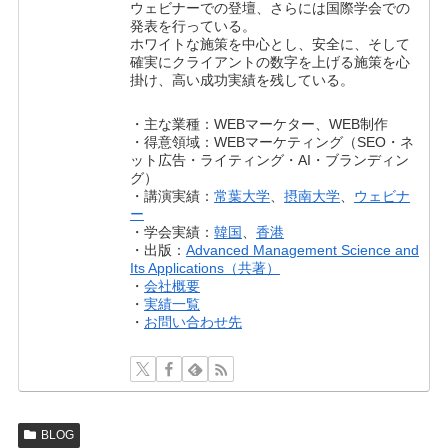
ウェビナーでの登壇、さらには国際学会での
発表を行っている。
ホワイトな施策を中心とし、安全に、そして
確実にクライアントの数字を上げる施策を心
掛け、高い成功実績を残している。
・主な業種：WEBマーケター、WEB制作
・得意領域：WEBマーケティング（SEO・ネ
ット広告・ライティング・AI・ブランディン
グ）
・講演実績：
常葉大学
、
摂南大学
、
ウェビナ
ー
・学会実績：
韓国
、
香港
・出版：
Advanced Management Science and
Its Applications（共著）
・
会社概要
・
実績一覧
・
お問い合わせ先
BLOG