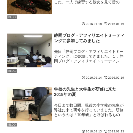
した。一人で練習する彼女を見て昔の記
憶が蘇ってきました。もう20年近く前の
18歳の時、アメリカに留学をしていた時
の話です。向こうでの私はメインの交通
BLOG
手段はもっぱらインラ...
2016.01.18
2016.01.19
静岡ブログ・アフィリエイトミーティ
ングに参加してみました
先日「静岡ブログ・アフィリエイトミー
ティング」に参加してきました。１．静
岡ブログ・アフィリエイトミーティング
とは？たまたまなんですが、Facebookの
タイムラインに「かん吉さんがセミナー
BLOG
やるってよ」と言った感じの投稿が流れ
2016.06.14
2026.02.19
ていて「お？」と...
学校の先生と大学生が研修に来た
2018年の夏
今日まで数日間、現役の小学校の先生が
弊社に来て研修を行っていました。研修
というのは「10年研」と呼ばれるもの
で、学校の先生になって10年経つ先生が
一般の会社に行き研修を行ってくるとい
BLOG
うものです。学校の先生としての見聞を
2018.08.13
2023.01.23