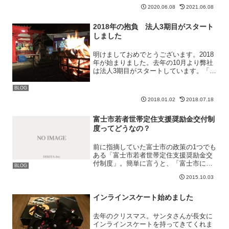
ではありません。これを意外と知らない
2020.06.08
2021.06.08
人がいるようで、「綺麗なホームページ
を作ったのに全然売り上げが上がらな
2018年の抱負 法人3期目がスタート
い」という声を聞くこと...
しました
明けましておめでとうございます。2018
年が始まりました。去年の10月より弊社
は法人3期目がスタートしています。「去
年はどうだったのか？」そう思い、ブロ
グを遡ってみました。そこで思ったこと
BLOG
は「去年は今まで経験したことのない経
2018.01.02
2018.07.18
験をさせてもらっ...
富士市若者世帯定住支援奨励金交付制
度ってどうなの？
前に指摘していた富士市の政策の1つでも
ある「富士市若者世帯定住支援奨励金交
付制度」。簡単に言うと、「富士市に家
BLOG
を建てたらお金あげるよ。だからおいで
2015.10.03
よ。」と言った内容のものですが、私は
こんなことに予算を使うのであれば、そ
の費用で富士市をアピー...
インラインスケート始めました
去年のクリスマス。サンタさんが長女に
インラインスケートを持ってきてくれま