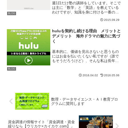
週1日だけ塾の講師をしています。そこで
は主に「数学」と「英語」を教えている
わけですが、知識を身に付ける一番の方
BLOG
法は「やる気」だと思います。「どのく
2015.09.29
らいやる気になり、必要性を感じるか」
ということが大事なわけです。やる気さ
え出せば勝手に勉強し始...
huluを契約し続ける理由 メリットと
デメリット 海外ドラマの魅力に気づ
く
基本的に、価値を見出さないと思うもの
にはお金を払いたくない私ですが（誰で
もそうだろうけど）、そんな私は長年
「hulu」を契約し続けています。つまり
BLOG
価値を見出しているということになるわ
けです。では、huluの良い所と悪い所を
2016.04.02
2016.05.06
紹介していきたいと...
数理・データサイエンス・ＡＩ教育プロ
グラムに賛同します
資金調達の情報サイト「資金調達・資金
繰りなら【ウリカケ×カイカケ.com】」