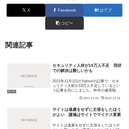
X
Facebook
はてブ
コピー
関連記事
セキュリティ人材が19万人不足 現状
での解決は難しいかも
2021年11月1日のYahoo!の記事で、セキ
ュリティ人材が19万人不足しているとい
う記事を目にしました。昨年の被害額
BLOG
220億円 深刻化するサイバー犯罪と、
2021.11.01
2022.12.16
遅れている日本の人材育成セキュリティ
に関してあまり詳しくはないのですが、
それはある...
サイトは遠慮をせずに主張をしたほう
がよい 謙遜はサイトでマイナス要素
サイトは遠慮をせずに主張をしたほうが