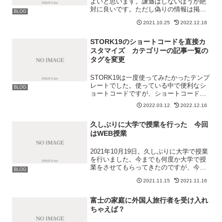
よいと思います。謙遜はしないほうが絶
対に良いです。ただし偽りの情報は掲載
BLOG
してはいけません。一般的な話なのです
2021.10.25
2022.12.16
が、日本人は自己表現が苦手のような気
がします。それがよいとか悪いとかの話
ではないのですが、サイト...
STORK19のショートコードを直接カ
スタマイズ カテゴリーの記事一覧の
タグを変更
STORK19は一度使ってみたかったテンプ
レートでした。使っている中で便利なシ
BLOG
ョートコードですが、ショートコードか
ら排出されるタイトルをdivからh2やh3に
2022.03.12
2022.12.16
変更したかったのと、「新着記事」とい
うショートコードのタイトルを変更した
久しぶりに大学で授業を行った 今回
かったため...
はWEB授業
2021年10月19日。久しぶりに大学で授業
を行いました。今までも何度か大学で授
業をさせてもらってきたのですが、今回
BLOG
は初めてのオンライン形式となりまし
2021.11.15
2021.11.16
た。過去の授業に関しては以下に掲載し
ておきます。参照⇒アフィリエイターが
大学で3度目の講師...
富士の家庭に外国人旅行者を受け入れ
ちゃえば？