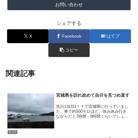
お問い合わせ
シェアする
X
Facebook
はてブ
コピー
関連記事
宮城県を訪れ改めて自分を見つめ直す
先日1泊3日！？で宮城県に行っていまし
た。車で約500キロほど。休み休み行き
ながらだと7時間～8時間くらいでしょう
か。東名高速道路から首都高速に入り、
東北自動車道を通っていく王道パターン
です。天気が悪く、せっかく日本三景の
BLOG
「松島」に宿泊した...