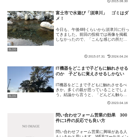
2015.08.30
富士市で水遊び「須津川」 ゴミはダ
メ！
今日も、午後4時くらいから須津川に行っ
てきました。前回の投稿では画像を掲載
しなかったので、「こんな感じの所だ
よ」ということをお知らせしたいと思
い、数枚の写真を撮ってきました。ま
BLOG
ず、須津川はこんな感じの所です。今回
2015.07.31
2024.04.24
行ってきたのは、上流まで行か...
IT機器をどこまで子どもに触れさせる
のか 子どもに覚えさせるしかない
IT機器をどこまで子どもに触れさせるべ
きか。多くの親が思っていることでしょ
う。結論から言うと、「どんどん触らせ
BLOG
るべきだと思います。」なぜならこれか
2023.04.16
ら数十年、そして数百年、IT技術はさら
に私たちの生活の身近になって行くと考
えるためです。WEB...
問い合わせフォーム営業の効果 300
件に1件の反応でも良い方
問い合わせフォーム営業に興味がある人
もいるかと思います。WEBマーケティン