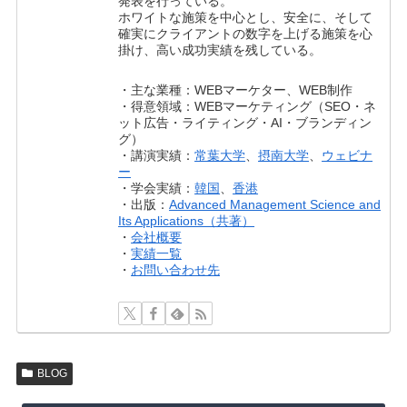
発表を行っている。
ホワイトな施策を中心とし、安全に、そして
確実にクライアントの数字を上げる施策を心
掛け、高い成功実績を残している。
・主な業種：WEBマーケター、WEB制作
・得意領域：WEBマーケティング（SEO・ネ
ット広告・ライティング・AI・ブランディン
グ）
・講演実績：
常葉大学
、
摂南大学
、
ウェビナ
ー
・学会実績：
韓国
、
香港
・出版：
Advanced Management Science and
Its Applications（共著）
・
会社概要
・
実績一覧
・
お問い合わせ先
BLOG