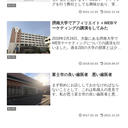
グを行う弊社としても興味があり、実際
BLOG
にどのくらいの数字になるのかを確かめ
2021.11.03
2022.12.16
てみたいと思っていました。そこである
案件で問い合わせフォーム営業を行うこ
とに。結果としていえる...
摂南大学でアフィリエイト＋WEBマ
ーケティングの講演をしてみた
2018年2月24日。大阪にある摂南大学で
WEBマーケティングについての講演を行
いました。過去2回の大学の授業とは少し
違う今まで大学では過去2回、授業をさせ
てもらいました。大学での授業1回目⇒大
BLOG
学でアフィリエイターが講師として授業
2018.03.03
2024.06.07
をしてみた...
富士市の良い歯医者 悪い歯医者
まず初めにお話ししておかなければなら
ないこととして、これは私個人の意見で
す。私が思う富士市の良い歯医者と悪い
歯医者について書かせてもらいたいと思
います。予め断っておきますが、私が思
う悪い歯医者については名前を伏せさせ
BLOG
ていただきます。面倒なこ...
2017.02.19
2021.11.15