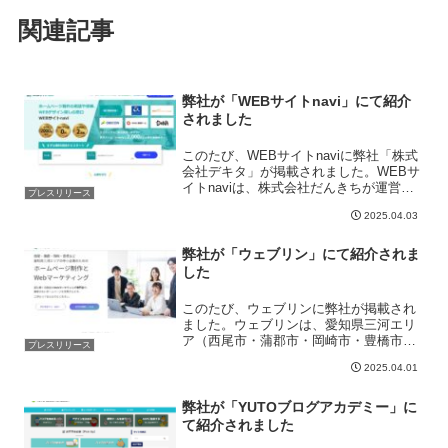
関連記事
弊社が「WEBサイトnavi」にて紹介
されました
このたび、WEBサイトnaviに弊社「株式
会社デキタ」が掲載されました。WEBサ
イトnaviは、株式会社だんきちが運営す
プレスリリース
る「ホームページ制作会社を探したい
2025.04.03
人」と「ホームページ制作を行う企業」
をつなぐマッチングプラットフォームで
す。全国の制作...
弊社が「ウェブリン」にて紹介されま
した
このたび、ウェブリンに弊社が掲載され
ました。ウェブリンは、愛知県三河エリ
ア（西尾市・蒲郡市・岡崎市・豊橋市な
プレスリリース
ど）を中心に、ホームページ制作とWeb
2025.04.01
マーケティング支援を提供しています。​
地域密着型のサービスで、中小企業や個
人事業主のWeb集客...
弊社が「YUTOブログアカデミー」に
て紹介されました