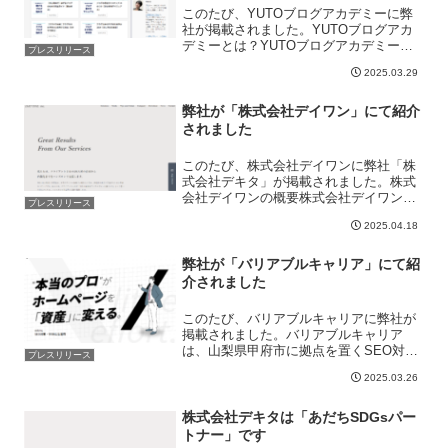
このたび、YUTOブログアカデミーに弊
社が掲載されました。YUTOブログアカ
デミーとは？YUTOブログアカデミー
プレスリリース
は、ブログ初心者から中級者、上級者ま
2025.03.29
で幅広く対応したブログ運営に関する情
報を発信する専門メディアです。運営者
はエンジニア・SEO...
弊社が「株式会社デイワン」にて紹介
されました
このたび、株式会社デイワンに弊社「株
式会社デキタ」が掲載されました。株式
会社デイワンの概要株式会社デイワン
プレスリリース
は、東京都港区北青山に本社を構えるデ
2025.04.18
ジタル領域に特化したコンサルティング
企業です。2008年の設立以来、DX人材の
育成や内製化支援、ブ...
弊社が「バリアブルキャリア」にて紹
介されました
このたび、バリアブルキャリアに弊社が
掲載されました。バリアブルキャリア
は、山梨県甲府市に拠点を置くSEO対策
プレスリリース
およびWebマーケティングの専門企業で
2025.03.26
す。主にSEO対策、Web広告運用、サイ
ト制作、競合分析、アクセス解析などの
サービスを提供して...
株式会社デキタは「あだちSDGsパー
トナー」です