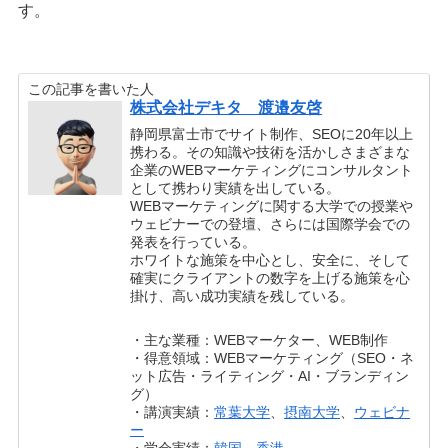
す。
この記事を書いた人
株式会社デキタ 渡邉友啓
静岡県富士市でサイト制作、SEOに20年以上
携わる。その知識や技術を活かしさまざまな
企業のWEBマーケティングにコンサルタント
として携わり実績を出している。
WEBマーケティングに関する大学での授業や
ウェビナーでの登壇、さらには国際学会での
発表を行っている。
ホワイトな施策を中心とし、安全に、そして
確実にクライアントの数字を上げる施策を心
掛け、高い成功実績を残している。
・主な業種：WEBマーケター、WEB制作
・得意領域：WEBマーケティング（SEO・ネ
ット広告・ライティング・AI・ブランディン
グ）
・講演実績：
常葉大学
、
摂南大学
、
ウェビナ
ー
・学会実績：
韓国
、
香港