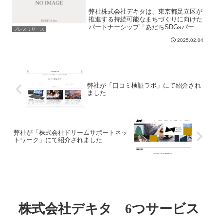
弊社株式会社デキタは、東京都足立区が
推進する持続可能なまちづくりに向けた
パートナーシップ「あだちSDGsパート
プレスリリース
ナー」の認定企業です。「あだちSDGs
2025.02.04
パートナー」とは、東京都足立区が持続
可能なまちづくりを推進を目的とし、共
に取り組む企業・団体...
弊社が「口コミ検証ラボ」にて紹介され
ました
弊社が「株式会社ドリームサポートネッ
トワーク」にて紹介されました
株式会社デキタ 6つサービス